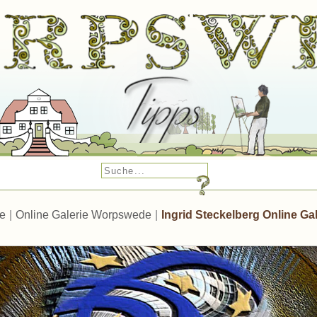
te
|
Online Galerie Worpswede
|
Ingrid Steckelberg Online Gal