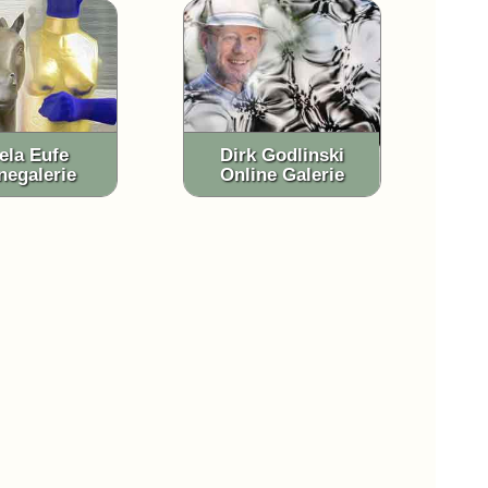
ela Eufe
Dirk Godlinski
negalerie
Online Galerie