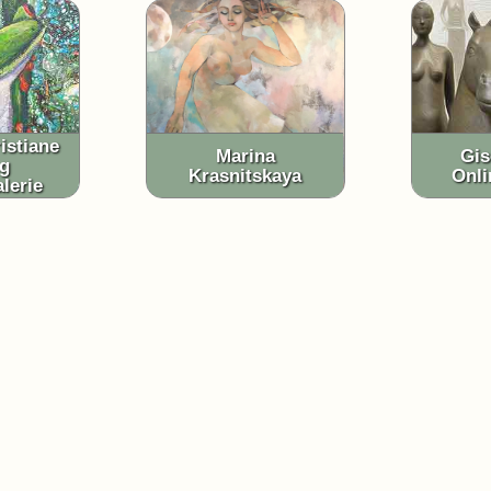
istiane
Marina
Gis
g
Krasnitskaya
Onli
lerie