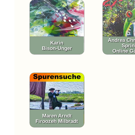
Andrea Chr
Karin
Sprin
Bison-Unger
Online Ga
Maren Arndt
Firoozeh Milbradt