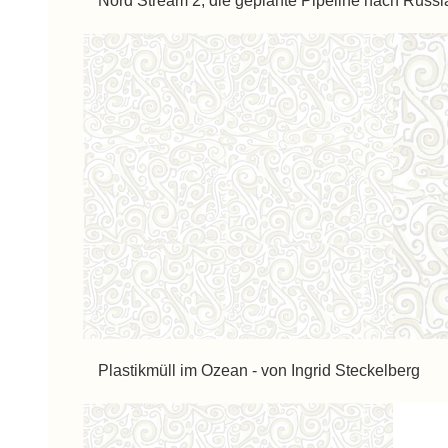
Nord Stream 2, die geplante Pipeline nach Russla
Plastikmüll im Ozean - von Ingrid Steckelberg