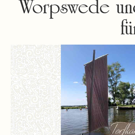
Worpswede und
fü