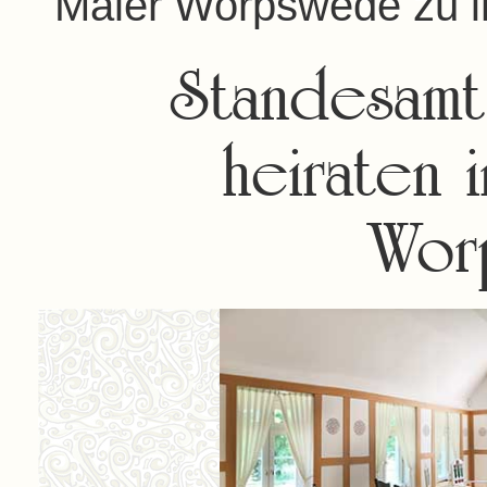
Maler Worpswede zu i
Standesam
heiraten 
Wor