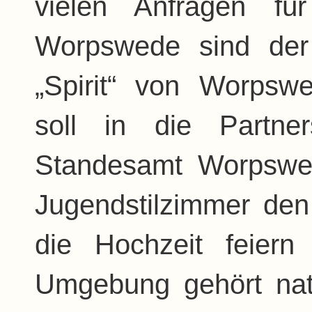
vielen Anfragen fü
Worpswede sind der
„Spirit“ von Worps
soll in die Partne
Standesamt Worpswed
Jugendstilzimmer d
die Hochzeit feier
Umgebung gehört nat