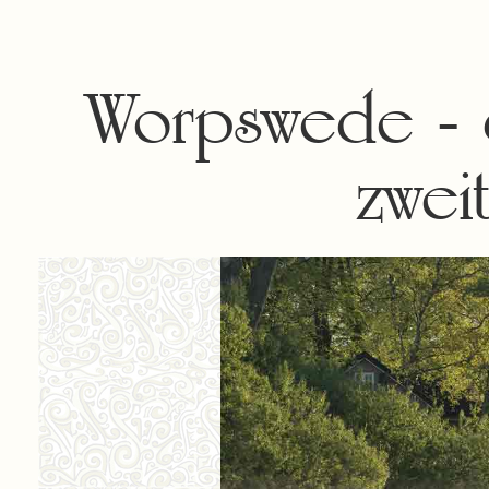
Worpswede - d
zwei