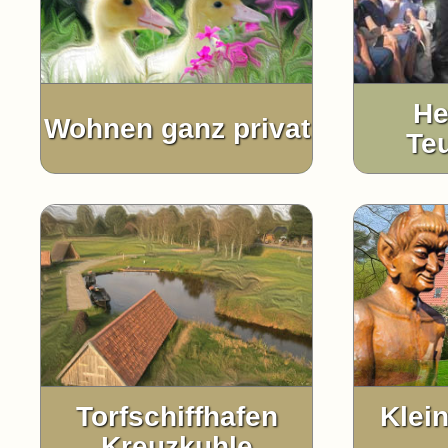
He
Wohnen ganz privat
Te
Torfschiffhafen
Klei
Kreuzkuhle