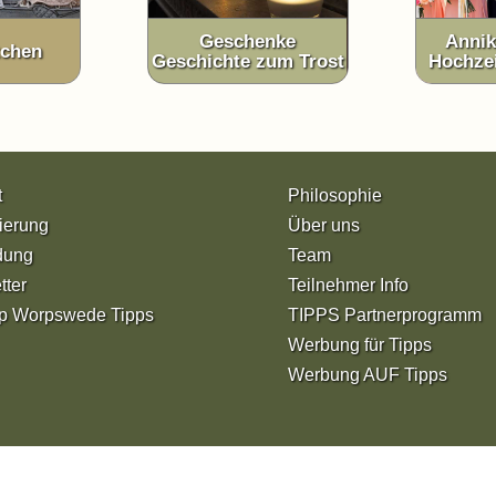
Geschenke
Annik
tchen
Geschichte zum Trost
Hochzei
t
Philosophie
ierung
Über uns
dung
Team
tter
Teilnehmer Info
p Worpswede Tipps
TIPPS Partnerprogramm
Werbung für Tipps
Werbung AUF Tipps