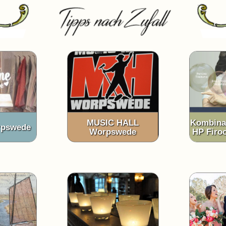
MUSIC HALL
Kombinat
rpswede
Worpswede
HP Firo