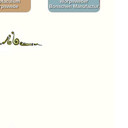
ptaculum
Worpsweder
rpswede
Bonschen Manufactur