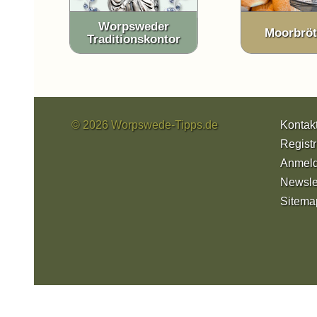
Worpsweder
Moorbrö
Traditionskontor
© 2026 Worpswede-Tipps.de
Kontak
Registr
Anmel
Newsle
Sitema