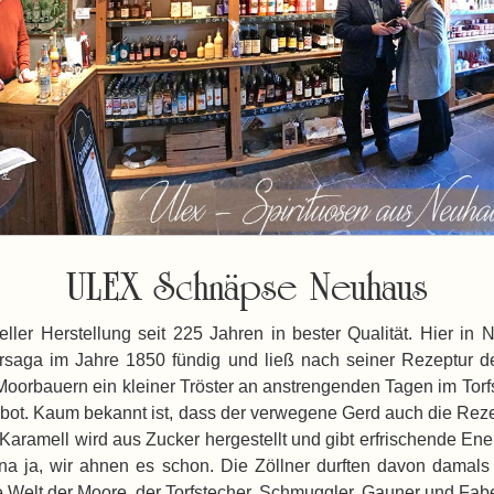
ULEX Schnäpse Neuhaus
neller Herstellung seit 225 Jahren in bester Qualität. Hier 
a im Jahre 1850 fündig und ließ nach seiner Rezeptur den k
oorbauern ein kleiner Tröster an anstrengenden Tagen im Torfs
bot. Kaum bekannt ist, dass der verwegene Gerd auch die Rez
aramell wird aus Zucker hergestellt und gibt erfrischende Ener
, na ja, wir ahnen es schon. Die Zöllner durften davon damals
e Welt der Moore, der Torfstecher, Schmuggler, Gauner und Fa