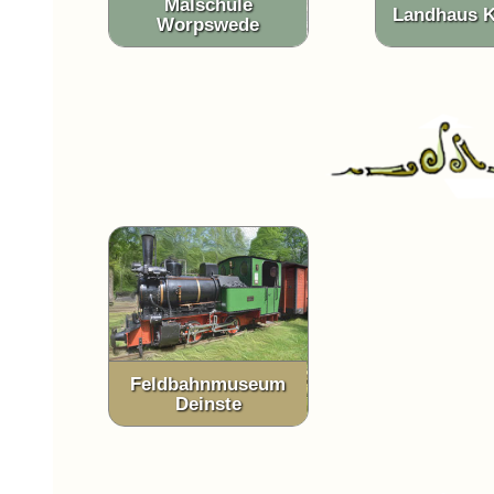
Malschule
Landhaus 
Worpswede
Feldbahnmuseum
Deinste