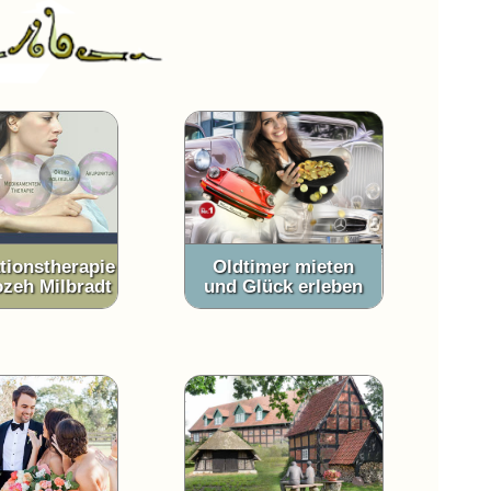
ionstherapie
Oldtimer mieten
ozeh Milbradt
und Glück erleben