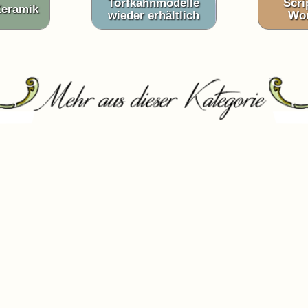
Torfkahnmodelle
Scri
Keramik
wieder erhältlich
Wo