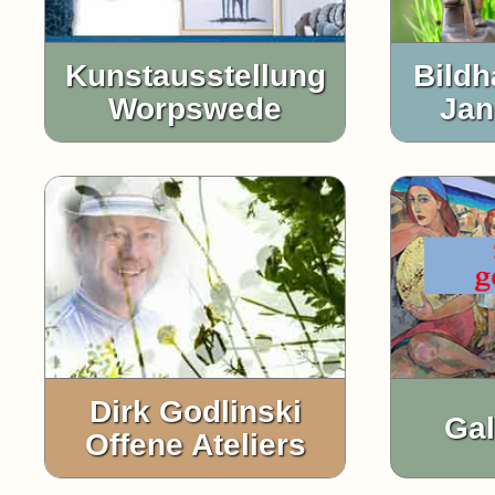
Kunstausstellung
Bildh
Worpswede
Jan
Dirk Godlinski
Gal
Offene Ateliers