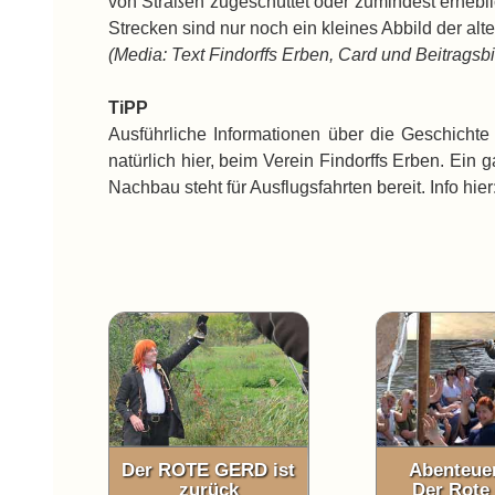
von Straßen zugeschüttet oder zumindest erhebli
Strecken sind nur noch ein kleines Abbild der al
(Media: Text Findorffs Erben, Card und Beitrags
TiPP
Ausführliche Informationen über die Geschichte
natürlich hier, beim Verein Findorffs Erben. Ein g
Nachbau steht für Ausflugsfahrten bereit. Info hier
Der ROTE GERD ist
Abenteuer
zurück
Der Rote