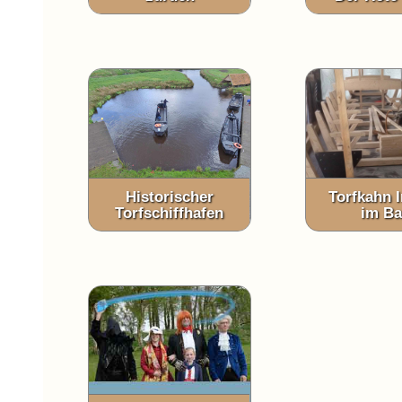
Historischer
Torfkahn I
Torfschiffhafen
im B