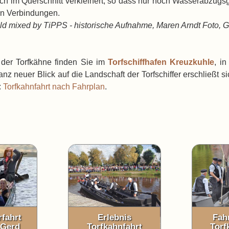
ch im Querschnitt verkleinert, so dass nur noch Wasserabzugs
ten Verbindungen.
bild mixed by TiPPS - historische Aufnahme, Maren Arndt Foto,
 der Torfkähne finden Sie im
Torfschiffhafen Kreuzkuhle
, i
anz neuer Blick auf die Landschaft der Torfschiffer erschließt sic
:
Torfkahnfahrt nach Fahrplan
.
fahrt
Erlebnis
Fah
 Gerd
Torfkahnfahrt
Torf