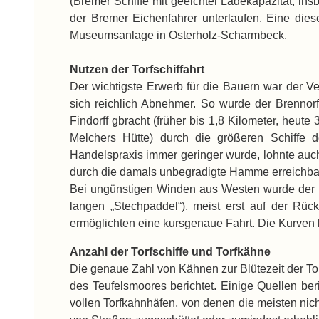
(Bremer Schiffe mit geeichter Ladekapazität, in
der Bremer Eichenfahrer unterlaufen. Eine dies
Museumsanlage in Osterholz-Scharmbeck.
Nutzen der Torfschiffahrt
Der wichtigste Erwerb für die Bauern war der V
sich reichlich Abnehmer. So wurde der Brennor
Findorff gbracht (früher bis 1,8 Kilometer, heut
Melchers Hütte) durch die größeren Schiffe 
Handelspraxis immer geringer wurde, lohnte auch 
durch die damals unbegradigte Hamme erreichba
Bei ungünstigen Winden aus Westen wurde der b
langen „Stechpaddel“), meist erst auf der Rüc
ermöglichten eine kursgenaue Fahrt. Die Kurven 
Anzahl der Torfschiffe und Torfkähne
Die genaue Zahl von Kähnen zur Blütezeit der Torf
des Teufelsmoores berichtet. Einige Quellen be
vollen Torfkahnhäfen, von denen die meisten ni