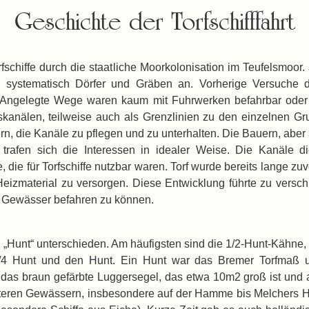
Geschichte der Torfschifffahrt
chiffe durch die staatliche Moorkolonisation im Teufelsmoor.
 systematisch Dörfer und Gräben an. Vorherige Versuche der
elegte Wege waren kaum mit Fuhrwerken befahrbar oder n
kanälen, teilweise auch als Grenzlinien zu den einzelnen Gru
n, die Kanäle zu pflegen und zu unterhalten. Die Bauern, aber 
r trafen sich die Interessen in idealer Weise. Die Kanäle
die für Torfschiffe nutzbar waren. Torf wurde bereits lange zuv
Heizmaterial zu versorgen. Diese Entwicklung führte zu versch
n Gewässer befahren zu können.
Hunt“ unterschieden. Am häufigsten sind die 1/2-Hunt-Kähne, d
 1/4 Hunt und den Hunt. Ein Hunt war das Bremer Torfmaß 
st das braun gefärbte Luggersegel, das etwa 10m2 groß ist und
eiteren Gewässern, insbesondere auf der Hamme bis Melchers H