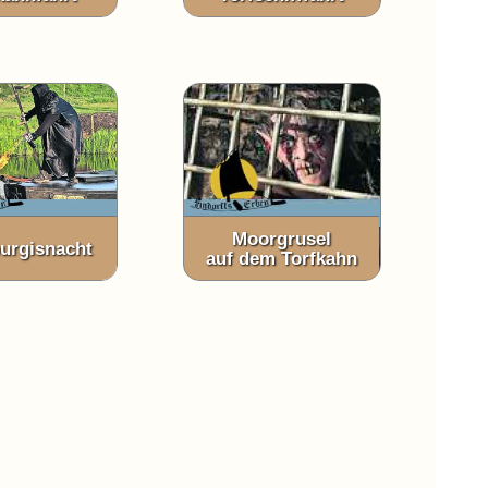
Moorgrusel
urgisnacht
auf dem Torfkahn