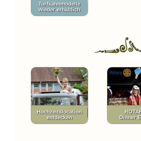
Torfkahnmodelle
wieder erhältlich
Hochzeitslocation
ROTA
entdecken
Dinner E