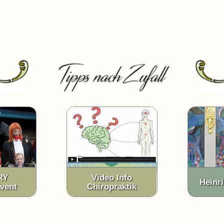
RY
Video Info
Heinr
vent
Chiropraktik