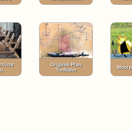
rrlicht
Original-Plan
Moorp
au
Torfkahn