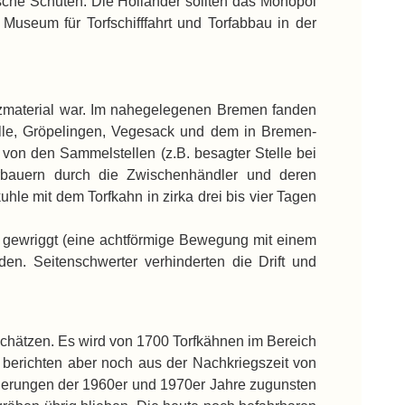
ische Schuten. Die Holländer sollten das Monopol
Museum für Torfschifffahrt und Torfabbau in der
eizmaterial war. Im nahegelegenen Bremen fanden
alle, Gröpelingen, Vegesack und dem in Bremen-
t von den Sammelstellen (z.B. besagter Stelle bei
orbauern durch die Zwischenhändler und deren
hle mit dem Torfkahn in zirka drei bis vier Tagen
 gewriggt (eine achtförmige Bewegung mit einem
en. Seitenschwerter verhinderten die Drift und
zuschätzen. Es wird von 1700 Torfkähnen im Bereich
 berichten aber noch aus der Nachkriegszeit von
sierungen der 1960er und 1970er Jahre zugunsten