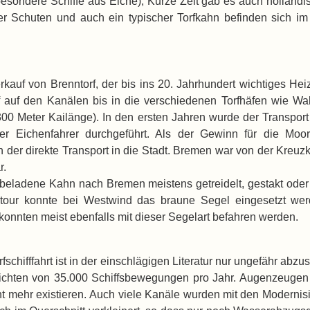
sbesondere Schiffe aus Eiche), Kurze Zeit gab es auch holländ
er Schuten und auch ein typischer Torfkahn befinden sich im 
erkauf von Brenntorf, der bis ins 20. Jahrhundert wichtiges H
f auf den Kanälen bis in die verschiedenen Torfhäfen wie W
e 300 Meter Kailänge). In den ersten Jahren wurde der Transpor
der Eichenfahrer durchgeführt. Als der Gewinn für die Mo
der direkte Transport in die Stadt. Bremen war von der Kreuzku
r.
eladene Kahn nach Bremen meistens getreidelt, gestakt oder
ktour konnte bei Westwind das braune Segel eingesetzt werd
konnten meist ebenfalls mit dieser Segelart befahren werden.
schifffahrt ist in der einschlägigen Literatur nur ungefähr ab
richten von 35.000 Schiffsbewegungen pro Jahr. Augenzeugen
cht mehr existieren. Auch viele Kanäle wurden mit den Moderni