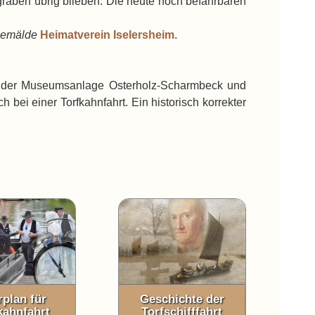
gräben übrig blieben. Die heute noch befahrbaren
 Gemälde
Heimatverein Iselersheim
.
n der Museumsanlage Osterholz-Scharmbeck und
h bei einer Torfkahnfahrt. Ein historisch korrekter
rplan für
Geschichte der
kahnfahrt
Torfschifffahrt