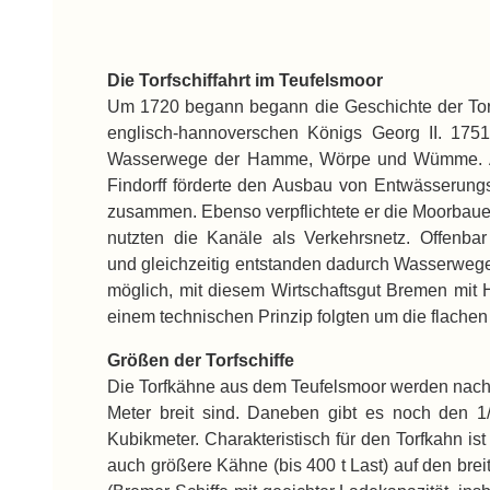
Die Torfschiffahrt im Teufelsmoor
Um 1720 begann begann die Geschichte der Torfs
englisch-hannoverschen Königs Georg II. 1751
Wasserwege der Hamme, Wörpe und Wümme. Ang
Findorff förderte den Ausbau von Entwässerungs
zusammen. Ebenso verpflichtete er die Moorbauer
nutzten die Kanäle als Verkehrsnetz. Offenba
und gleichzeitig entstanden dadurch Wasserwege, 
möglich, mit diesem Wirtschaftsgut Bremen mit 
einem technischen Prinzip folgten um die flache
Größen der Torfschiffe
Die Torfkähne aus dem Teufelsmoor werden nach „
Meter breit sind. Daneben gibt es noch den
Kubikmeter. Charakteristisch für den Torfkahn i
auch größere Kähne (bis 400 t Last) auf den br