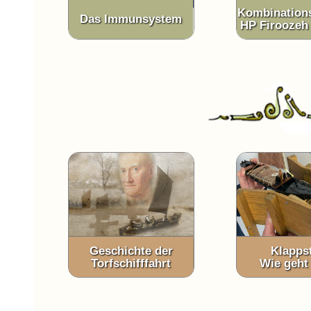
Kombinations
Das Immunsystem
HP Firoozeh 
Geschichte der
Klapps
Torfschifffahrt
Wie geht