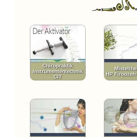
Chiropraktik
Mistelthe
Instrumententechnik
HP Firoozeh 
CIT