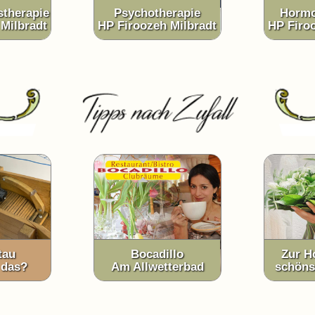
therapie
Psychotherapie
Hormo
Milbradt
HP Firoozeh Milbradt
HP Firo
tau
Bocadillo
Zur H
 das?
Am Allwetterbad
schöns