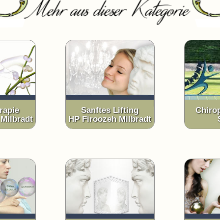
rapie
Sanftes Lifting
Chiro
Milbradt
HP Firoozeh Milbradt