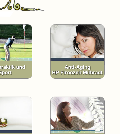
praktik und
Anti-Aging
Sport
HP Firoozeh Milbradt