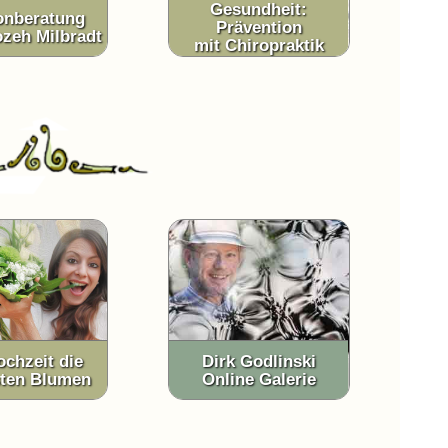
Gesundheit:
nberatung
Prävention
ozeh Milbradt
mit Chiropraktik
ochzeit die
Dirk Godlinski
ten Blumen
Online Galerie