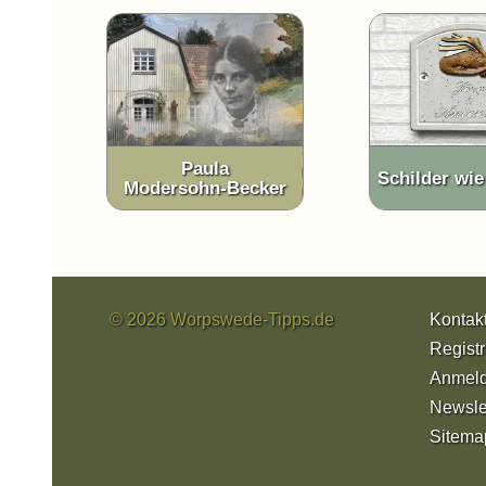
Paula
Schilder wi
Modersohn-Becker
© 2026 Worpswede-Tipps.de
Kontak
Registr
Anmel
Newsle
Sitema