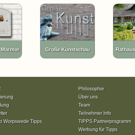
e Marmor
Große Kunstschau
Rathau
t
Philosophie
ierung
Über uns
dung
Team
tter
Teilnehmer Info
p Worpswede Tipps
TIPPS Partnerprogramm
Werbung für Tipps