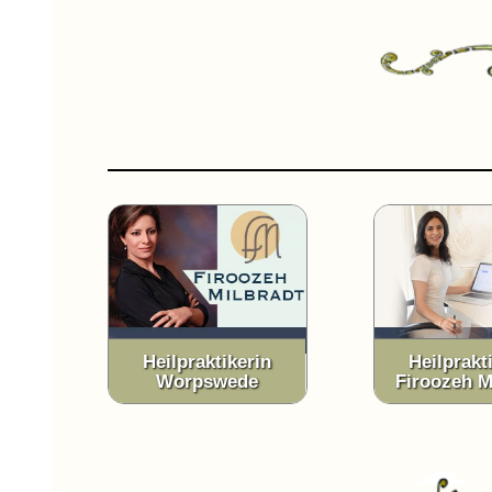
Heilpraktikerin
Heilprakt
Worpswede
Firoozeh M