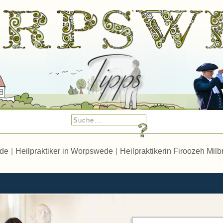
ede
|
Heilpraktiker in Worpswede
|
Heilpraktikerin Firoozeh Milb