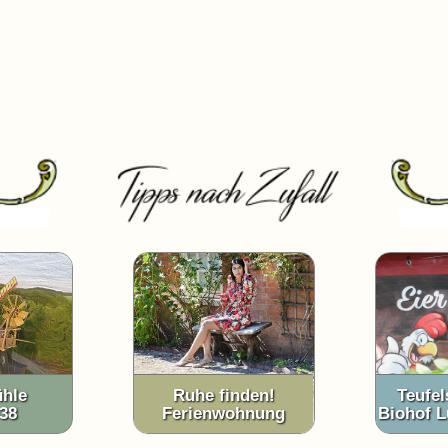
hle
Ruhe finden!
Teufe
38
Ferienwohnung
Biohof L