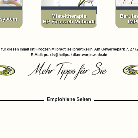
Misteltherapie
Berufs
system
HP Firoozeh Milbradt
IM
 für diesen Inhalt ist Firoozeh Milbradt Heilpraktikerin, Am Gewerbepark 7, 2
E-Mail: praxis@heilpraktiker-worpswede.de
Empfohlene Seiten