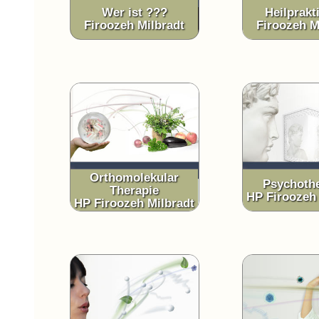
Wer ist ???
Heilprakt
Firoozeh Milbradt
Firoozeh M
Orthomolekular
Psychothe
Therapie
HP Firoozeh 
HP Firoozeh Milbradt