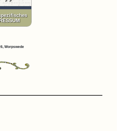
spezifisches
PRESSUM
7726, Worpswede