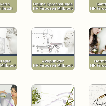
ikerin
Online Sprechstunde
Sanft
ilbradt
HP Firoozeh Milbradt
HP Firo
rapie
Akupunktur
Hormo
Milbradt
HP Firoozeh Milbradt
HP Firo