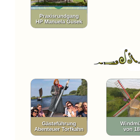
Praxisrundgang
HP Manuela Gusek
Gästeführung
Windmü
Abenteuer Torfkahn
von 18