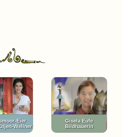
lsmoor-Eier
Gisela Eufe
ütjen-Wellner
Bildhauerin