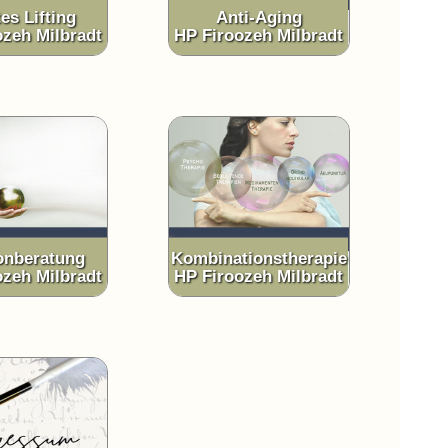
es Lifting
Anti-Aging
ozeh Milbradt
HP Firoozeh Milbradt
nberatung
Kombinationstherapie
ozeh Milbradt
HP Firoozeh Milbradt