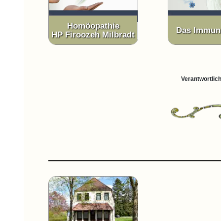
Homöopathie
Das Immun
HP Firoozeh Milbradt
Verantwortlich