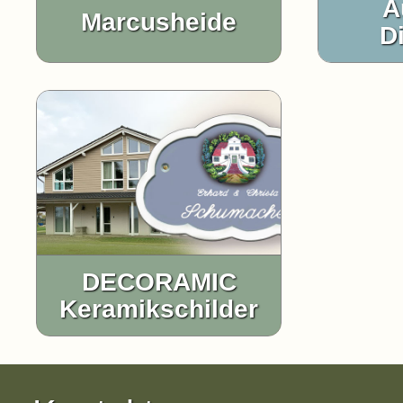
A
Marcusheide
D
DECORAMIC
Keramikschilder