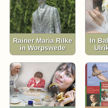
Rainer Maria Rilke
In Ba
in Worpswede
Ulri