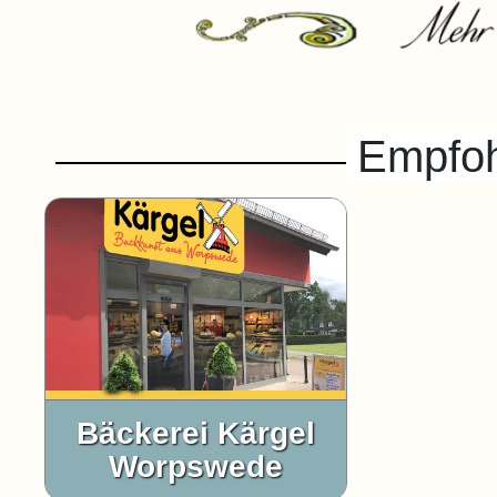
Empfoh
Bäckerei Kärgel
Worpswede