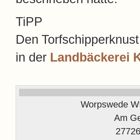
TiPP
Den Torfschipperknust 
in der
Landbäckerei K
Worpswede WIK
Am Ge
2772