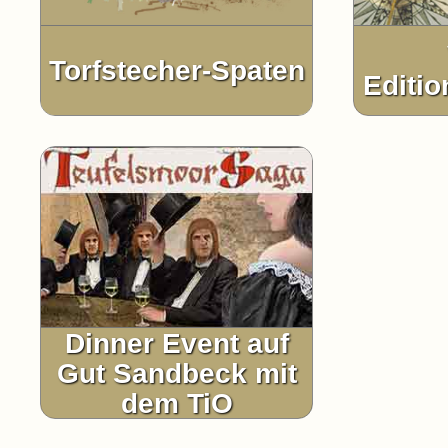
Torfstecher-Spaten
Editio
Dinner Event auf
Gut Sandbeck mit
dem TiO