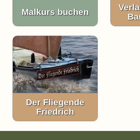
Verla
Malkurs buchen
Ba
Der Fliegende
Friedrich