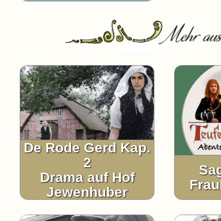
De Rode Gerd Kap.
2
Sag
Drama auf Hof
Fra
Jewenhuber