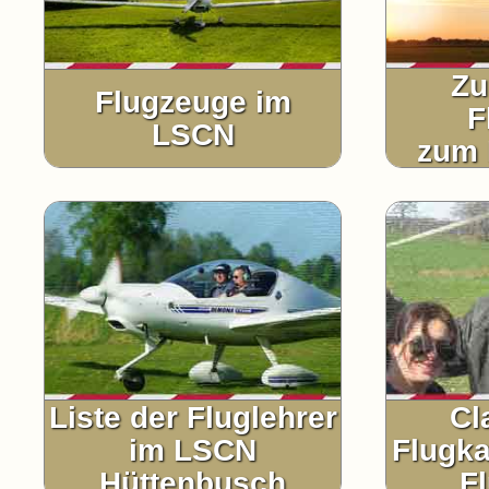
Zu
Flugzeuge im
F
LSCN
zum 
Liste der Fluglehrer
Cl
im LSCN
Flugka
Hüttenbusch
F