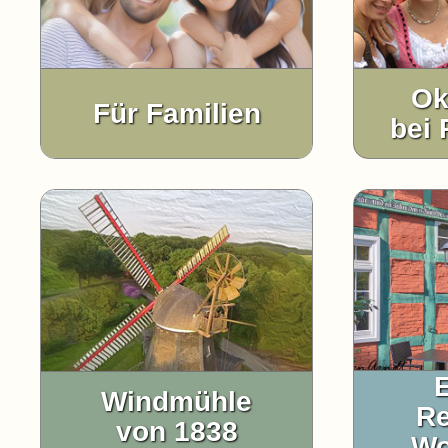
Ok
Für Familien
bei 
Windmühle
Re
von 1838
Wo