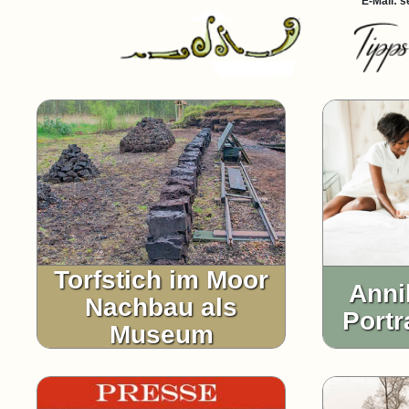
E-Mail: 
Torfstich im Moor
Anni
Nachbau als
Portr
Museum