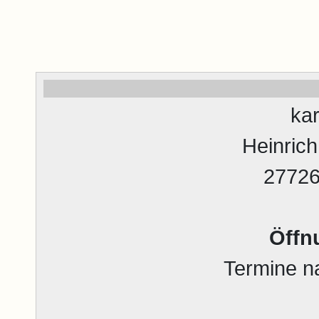
ka
Heinric
2772
Öffn
Termine n