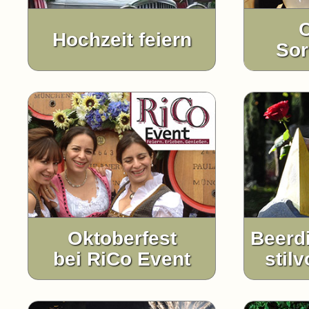
C
Hochzeit feiern
Sor
Oktoberfest
Beerd
bei RiCo Event
stilv