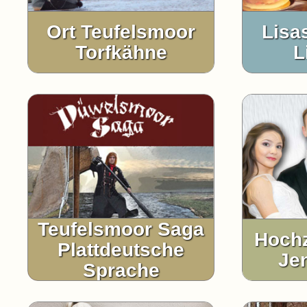
Ort Teufelsmoor
Lisa
Torfkähne
L
Teufelsmoor Saga
Hochz
Plattdeutsche
Je
Sprache