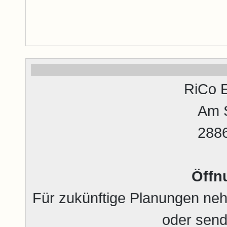
RiCo 
Am S
2886
Öffn
Für zukünftige Planungen nehm
oder send