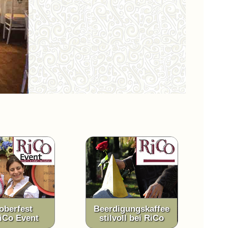
oberfest
Beerdigungskaffee
RiCo Event
stilvoll bei RiCo