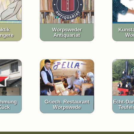
ktik
Worpsweder
Kunsta
ngere
Antiquariat
Wo
ehmung
Griech. Restaurant
Echt-Dam
Kück
Worpswede
Teufe