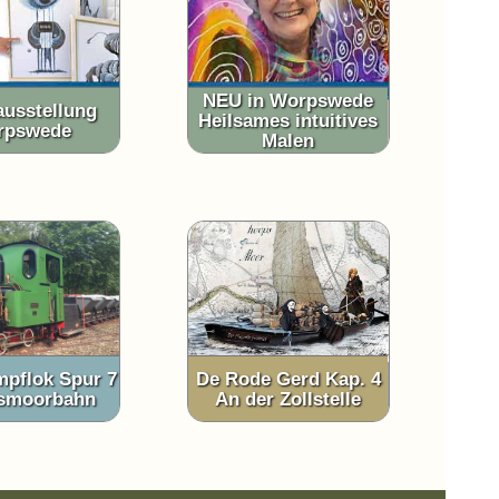
NEU in Worpswede
usstellung
Heilsames intuitives
rpswede
Malen
pflok Spur 7
De Rode Gerd Kap. 4
lsmoorbahn
An der Zollstelle