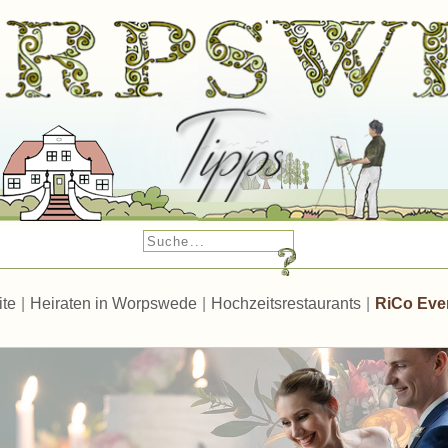
ite
|
Heiraten in Worpswede
|
Hochzeitsrestaurants
|
RiCo Even