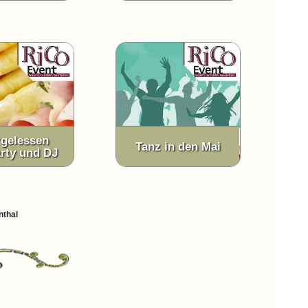
gelessen
Tanz in den Mai
arty und DJ
nthal