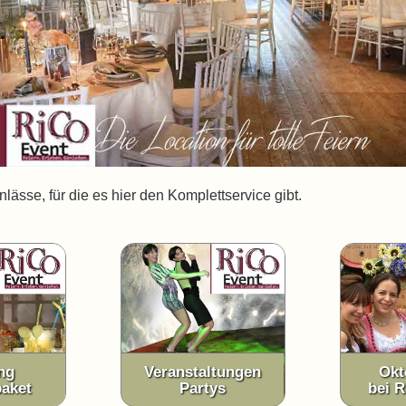
lässe, für die es hier den Komplettservice gibt.
ng
Veranstaltungen
Okt
aket
Partys
bei 