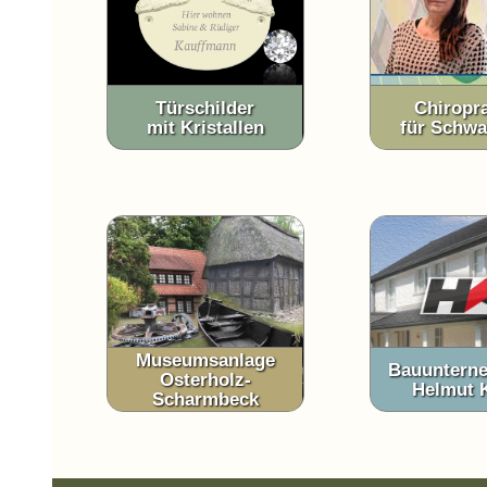
Türschilder
Chiropra
mit Kristallen
für Schwa
Museumsanlage
Bauuntern
Osterholz-
Helmut 
Scharmbeck