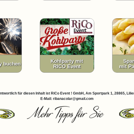
Kohlparty mit
Spar
ty buchen
RICO Event
mit P
ntwortlich für diesen Inhalt ist RiCo Event ! GmbH, Am Sportpark 1, 28865, Lilie
E-Mail: ribanacolar@gmail.com