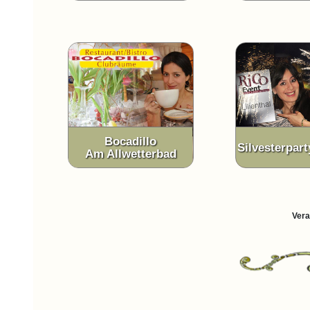
Bocadillo
Silvesterpar
Am Allwetterbad
Vera