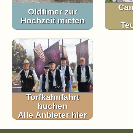
Cam
Oldtimer zur
Hochzeit mieten
Te
Torfkahnfahrt
buchen
Alle Anbieter hier