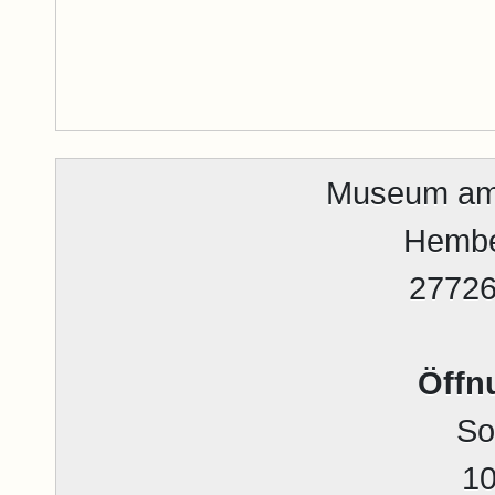
Museum am
Hembe
2772
Öffn
So
10