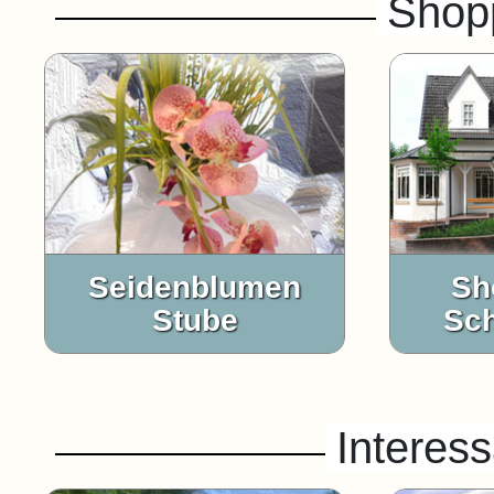
Shop
Seidenblumen
Sh
Stube
Sc
Interes