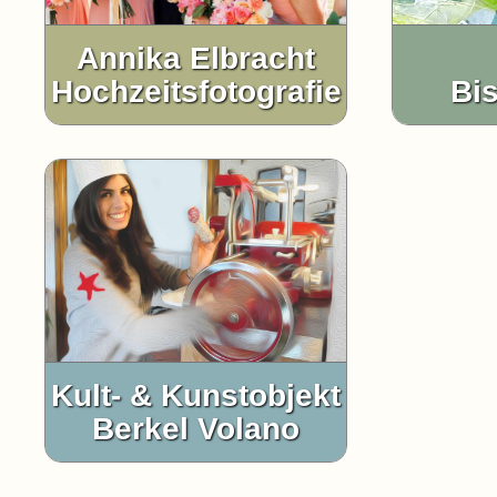
Annika Elbracht
Hochzeitsfotografie
Bi
Kult- & Kunstobjekt
Berkel Volano