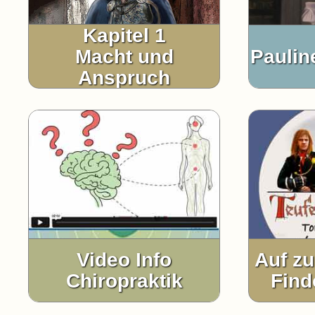
Kapitel 1
Macht und
Pauli
Anspruch
Video Info
Auf z
Chiropraktik
Find