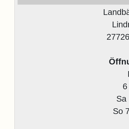
Landbä
Lind
2772
Öffn
6
Sa 
So 7