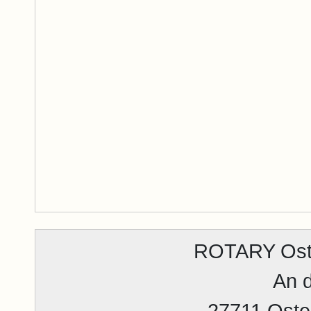
ROTARY Ost
An 
27711 Oste