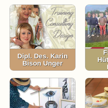
F
Dipl. Des. Karin
Hü
Bison Unger