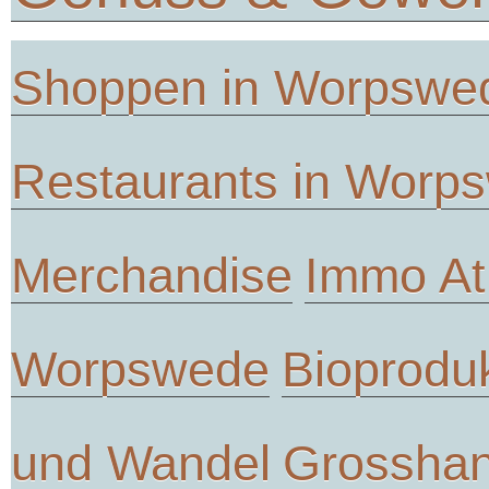
Shoppen in Worpswe
Restaurants in Worp
Merchandise
Immo At
Worpswede
Bioprodu
und Wandel
Grosshan