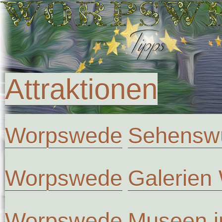
Attraktionen
Worpswede
Sehenswü
Worpswede
Galerien
Worpswede
Museen 