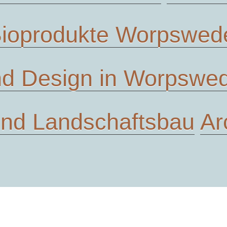
ioprodukte Worpswed
d Design in Worpswe
und Landschaftsbau
Ar