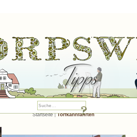
Startseite
|
Torfkahnfahrten