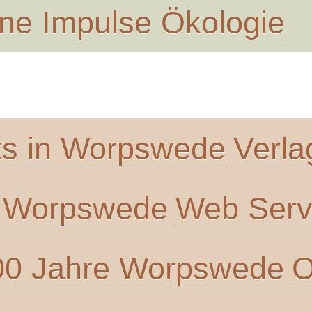
ne Impulse Ökologie
ts in Worpswede
Verla
n Worpswede
Web Servi
00 Jahre Worpswede
O