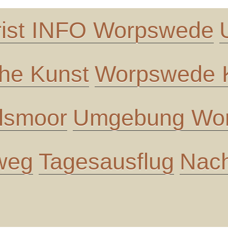
rist INFO Worpswede
che Kunst
Worpswede K
lsmoor
Umgebung Wor
 weg
Tagesausflug
Nach