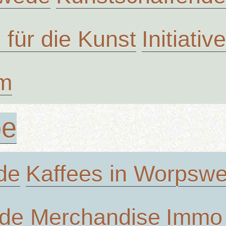
n für die Kunst
Initiati
um
be
de
Kaffees in Worpsw
de Merchandise
Immo 