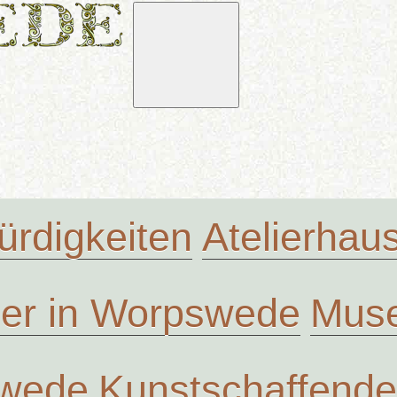
rdigkeiten
Atelierha
ler in Worpswede
Muse
swede
Kunstschaffende