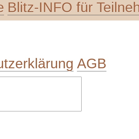
e
Blitz-INFO für Teiln
tzerklärung
AGB