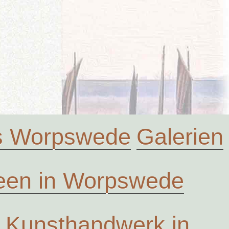
us Worpswede
Galerien
en in Worpswede
Kunsthandwerk in