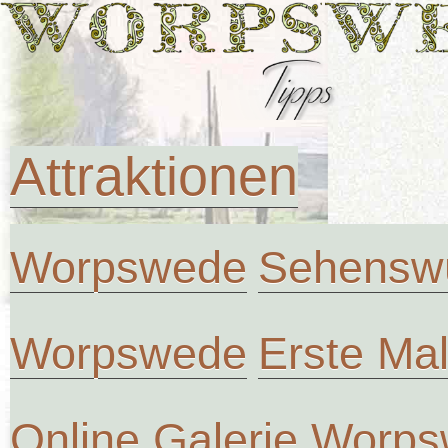
Attraktionen
Worpswede
Sehenswü
Worpswede
Erste Ma
Online Galerie Worp