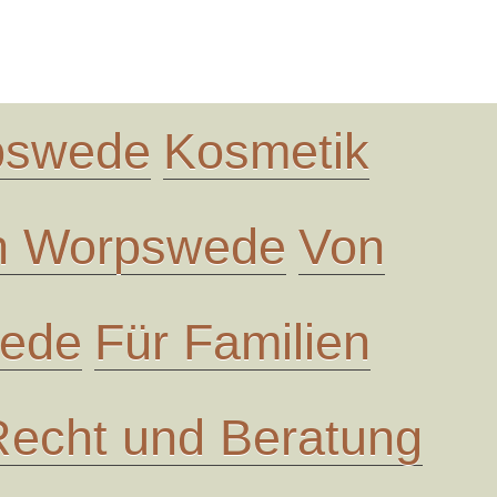
rpswede
Kosmetik
in Worpswede
Von
wede
Für Familien
Recht und Beratung