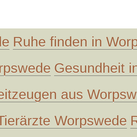
de
Ruhe finden in Wo
orpswede
Gesundheit 
eitzeugen aus Worps
Tierärzte Worpswede