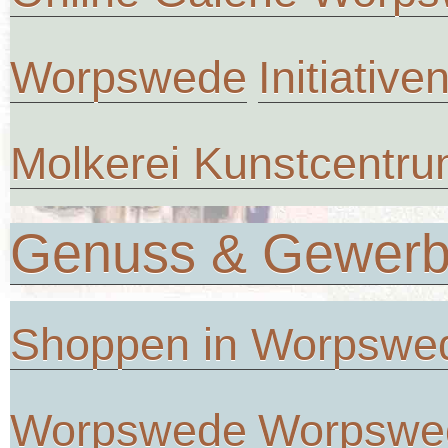
Worpswede
Initiative
Molkerei Kunstcentr
Genuss & Gewer
Shoppen in Worpswe
Worpswede
Worpswe