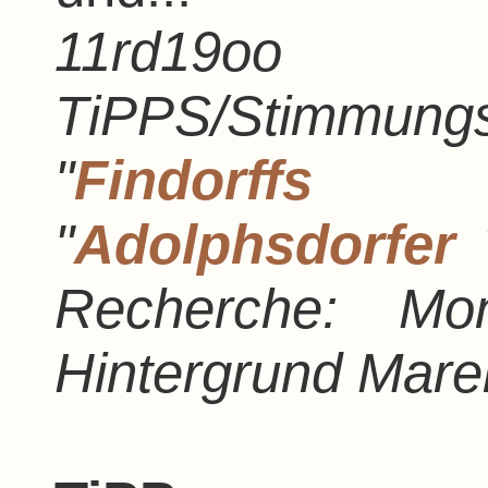
11rd19
TiPPS/Stimm
"
Findorffs 
"
Adolphsdorfer T
Recherche: Mo
Hintergrund Mare