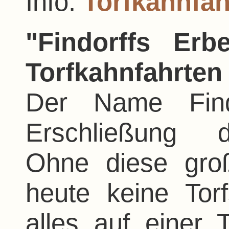
Info:
Torfkahnfah
"Findorffs Erb
Torfkahnfahrten
Der Name Findo
Erschließung d
Ohne diese gro
heute keine Torf
alles auf einer 