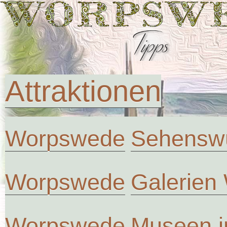
Attraktionen
Worpswede
Sehenswü
Worpswede
Galerien
Worpswede
Museen 