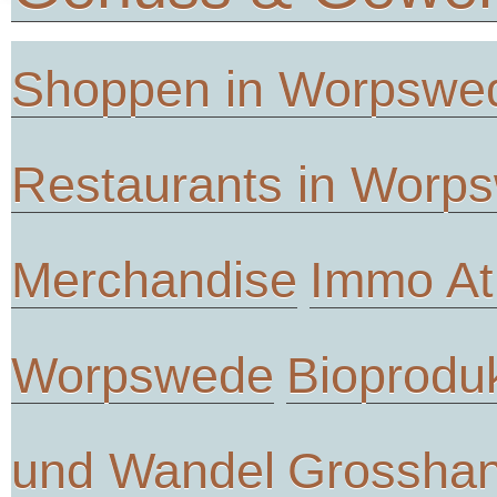
Shoppen in Worpswe
Restaurants in Worp
Merchandise
Immo At
Worpswede
Bioprodu
und Wandel
Grosshan