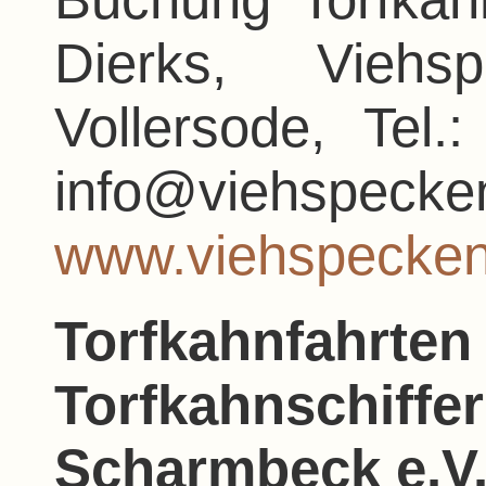
Dierks, Vieh
Vollersode, Tel.
info@viehspecke
www.viehspecken
Torfkahnfa
Torfkahnschi
Scharmbeck e.V