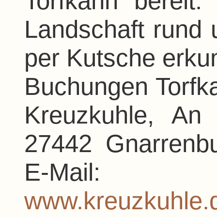
Torfkahn bereit
Landschaft rund
per Kutsche erku
Buchungen Torfka
Kreuzkuhle, An
27442 Gnarrenbu
E-Mail: kre
www.kreuzkuhle.