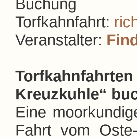
Buchung
Torfkahnfahrt:
ri
Veranstalter:
Fin
Torfkahnfahrt
Kreuzkuhle“ bu
Eine moorkundig
Fahrt vom Oste