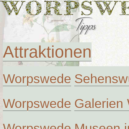
Attraktionen
Worpswede
Sehenswü
Worpswede
Galerien
Worpswede
Museen 