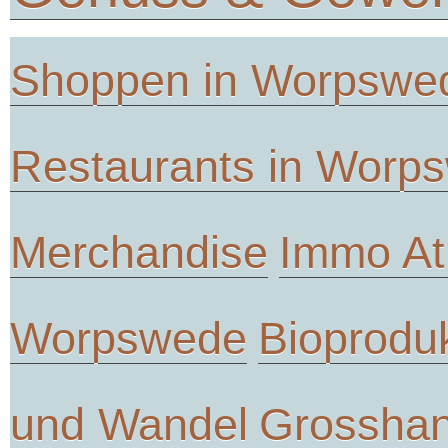
Shoppen in Worpswe
Restaurants in Worp
Merchandise
Immo At
Worpswede
Bioprodu
und Wandel
Grosshan