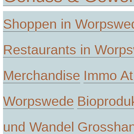
Shoppen in Worpswe
Restaurants in Worp
Merchandise
Immo At
Worpswede
Bioprodu
und Wandel
Grosshan