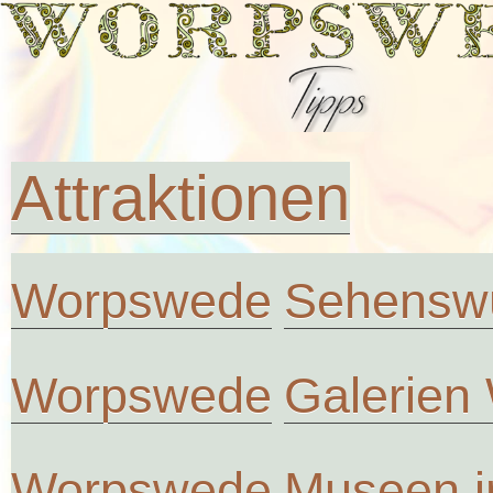
Attraktionen
Worpswede
Sehenswü
Worpswede
Galerien
Worpswede
Museen 