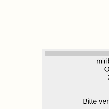
mir
O
Bitte ve