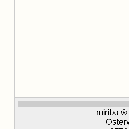
miribo ®
Osterw