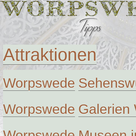
Attraktionen
Worpswede
Sehenswü
Worpswede
Galerien
Worpswede
Museen 