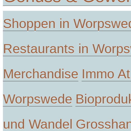
Shoppen in Worpswe
Restaurants in Worp
Merchandise
Immo At
Worpswede
Bioprodu
und Wandel
Grosshan