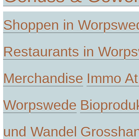
Shoppen in Worpswe
Restaurants in Worp
Merchandise
Immo At
Worpswede
Bioprodu
und Wandel
Grosshan