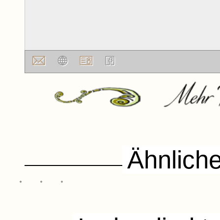
Museum
am
Ähnlich
Museum
Modersohn
Galerie ART
Barkenhoff
Haus
99
Bonze
Baccus