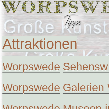
Attraktionen
Worpswede
Sehenswü
Worpswede
Galerien
Worpswede
Museen 