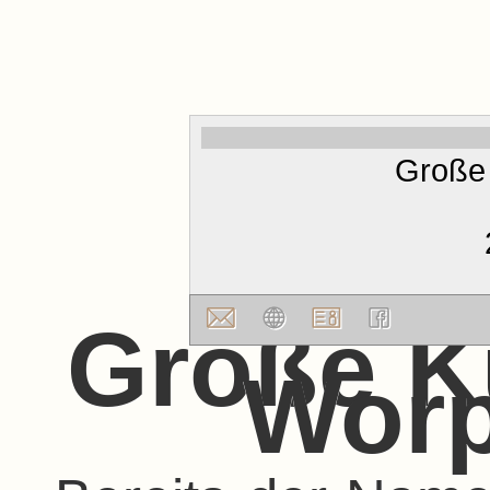
Große
Große K
Wor