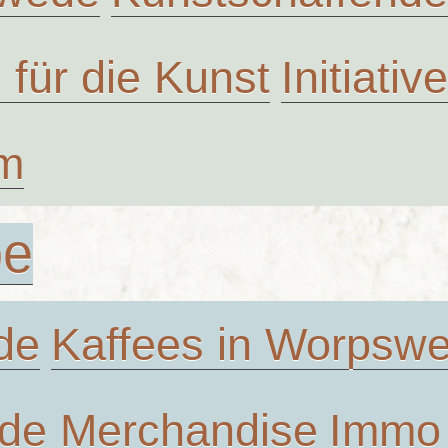
n für die Kunst
Initiati
um
be
de
Kaffees in Worpsw
de Merchandise
Immo 