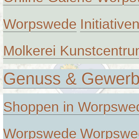
Worpswede
Initiative
Molkerei Kunstcentr
Genuss & Gewer
Shoppen in Worpswe
Worpswede
Worpswe