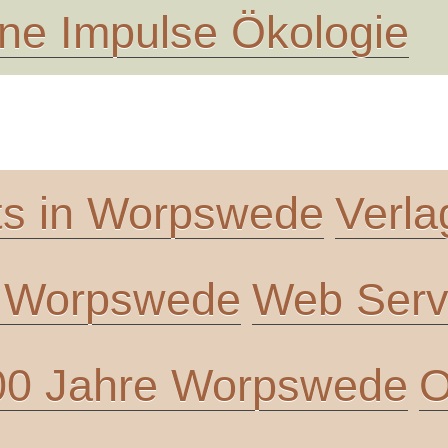
ne Impulse Ökologie
ts in Worpswede
Verla
n Worpswede
Web Servi
00 Jahre Worpswede
O