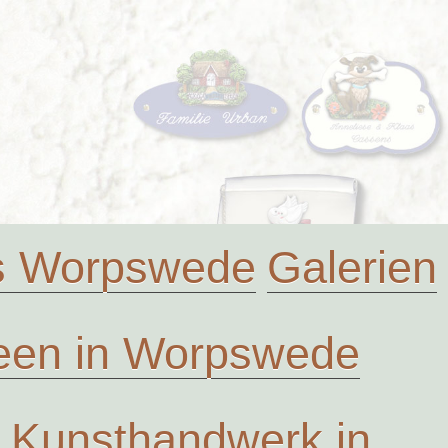
us Worpswede
Galerien
en in Worpswede
Kunsthandwerk in