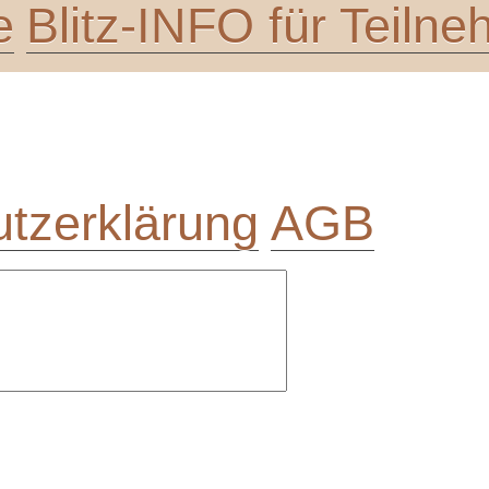
e
Blitz-INFO für Teiln
tzerklärung
AGB