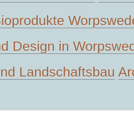
ioprodukte Worpswed
d Design in Worpswe
und Landschaftsbau
Ar