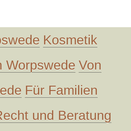
rpswede
Kosmetik
in Worpswede
Von
wede
Für Familien
Recht und Beratung