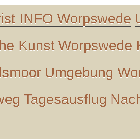
rist INFO Worpswede
che Kunst
Worpswede K
lsmoor
Umgebung Wor
 weg
Tagesausflug
Nach