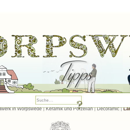
dwerk in Worpswede
|
Keramik und Porzellan
|
Decoramic
|
La