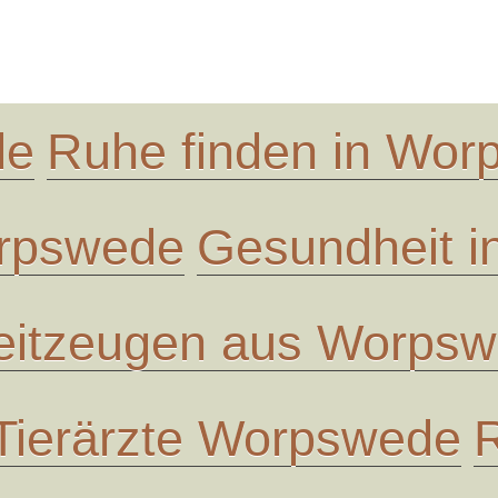
de
Ruhe finden in Wo
orpswede
Gesundheit 
eitzeugen aus Worps
Tierärzte Worpswede