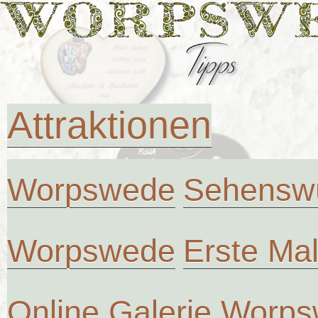
Attraktionen
Worpswede
Sehenswü
Worpswede
Erste Ma
Online Galerie Worp