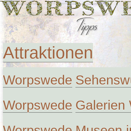
Attraktionen
Worpswede
Sehenswü
Worpswede
Galerien
Worpswede
Museen 