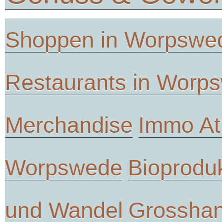
Shoppen in Worpswe
Restaurants in Worp
Merchandise
Immo At
Worpswede
Bioprodu
und Wandel
Grosshan