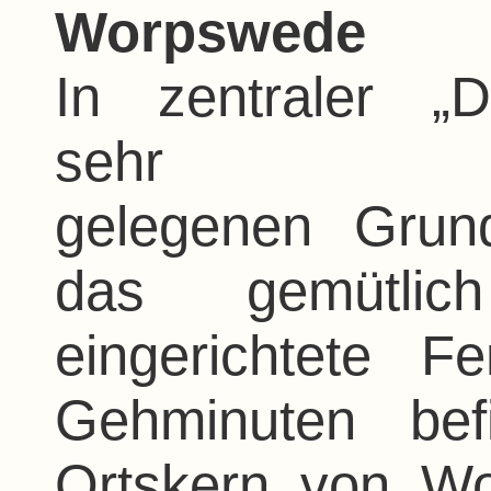
Worpswede
In zentraler „
sehr
gelegenen Grund
das gemütlic
eingerichtete F
Gehminuten bef
Ortskern von W