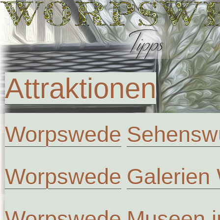
Attraktionen
Worpswede
Sehenswü
Worpswede
Galerien
Worpswede
Museen 