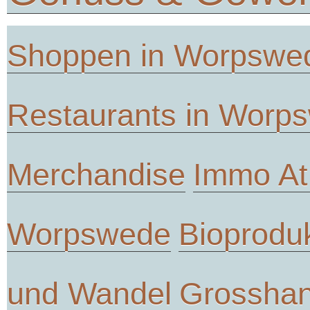
Shoppen in Worpswe
Restaurants in Worp
Merchandise
Immo At
Worpswede
Bioprodu
und Wandel
Grosshan