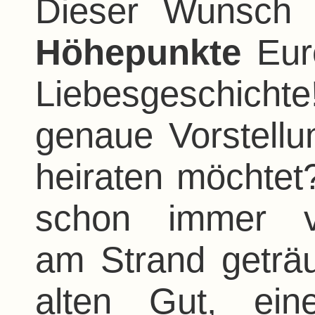
Dieser Wunsch i
Höhepunkte
Eure
Liebesgeschich
genaue Vorstellu
heiraten möchtet? 
schon immer v
am Strand geträ
alten Gut, ein