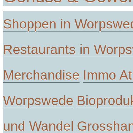
Shoppen in Worpswe
Restaurants in Worp
Merchandise
Immo At
Worpswede
Bioprodu
und Wandel
Grosshan