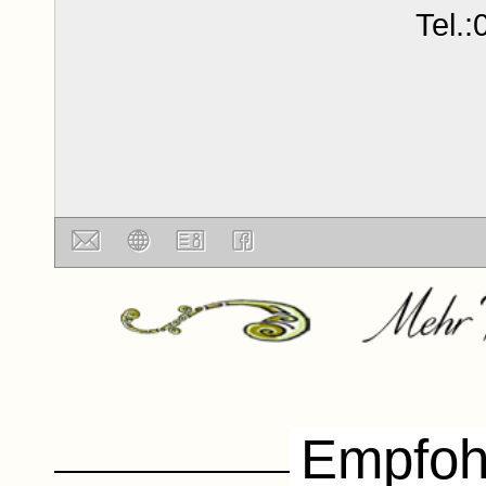
Tel.
RiCo
Event !
Empfoh
Schöner