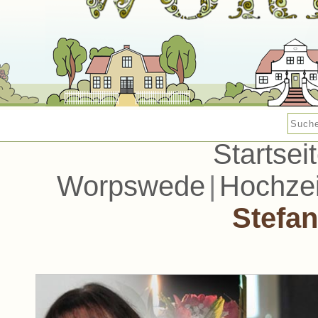
Startsei
Worpswede
|
Hochzei
Stefa