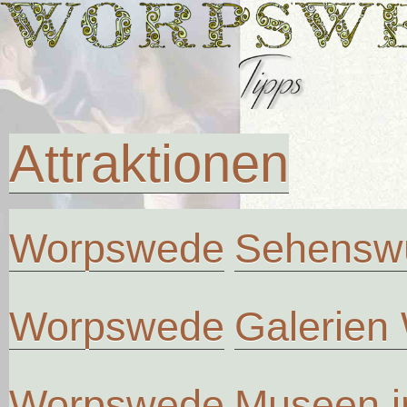
Attraktionen
Worpswede
Sehenswü
Worpswede
Galerien
Worpswede
Museen 