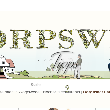
Heiraten in Worpswede
|
Hochzeitsrestaurants
|
Borgfelder L