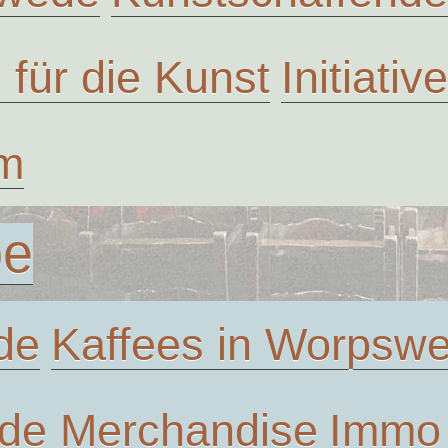
n für die Kunst
Initiati
um
be
de
Kaffees in Worpsw
de Merchandise
Immo 