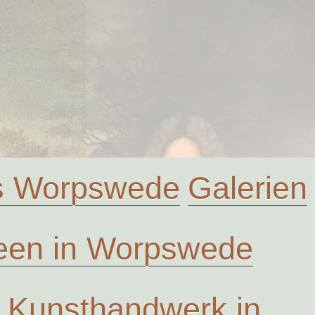
us Worpswede
Galerien
en in Worpswede
Kunsthandwerk in