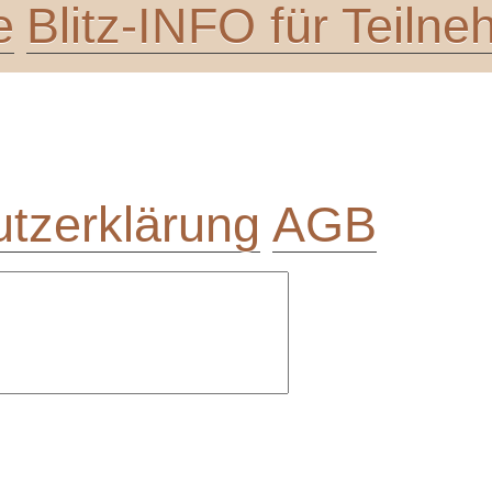
e
Blitz-INFO für Teiln
tzerklärung
AGB