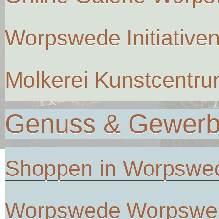
Worpswede
Initiative
Molkerei Kunstcentr
Genuss & Gewer
Shoppen in Worpswe
Worpswede
Worpswe