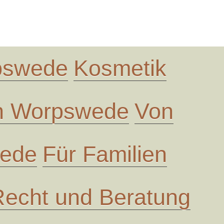
rpswede
Kosmetik
in Worpswede
Von
wede
Für Familien
Recht und Beratung