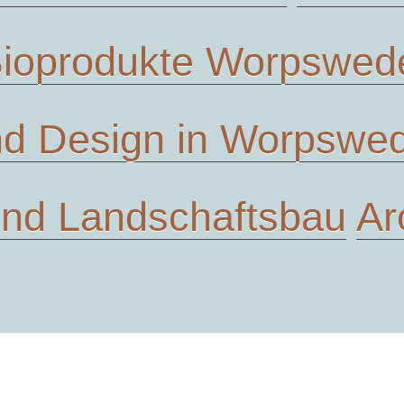
ioprodukte Worpswed
d Design in Worpswe
und Landschaftsbau
Ar