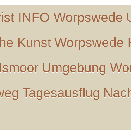
rist INFO Worpswede
che Kunst
Worpswede K
lsmoor
Umgebung Wor
 weg
Tagesausflug
Nach