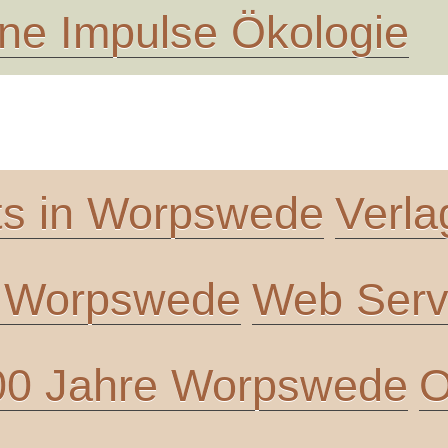
ne Impulse Ökologie
ts in Worpswede
Verla
n Worpswede
Web Servi
00 Jahre Worpswede
O