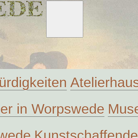
rdigkeiten
Atelierha
ler in Worpswede
Muse
swede
Kunstschaffende