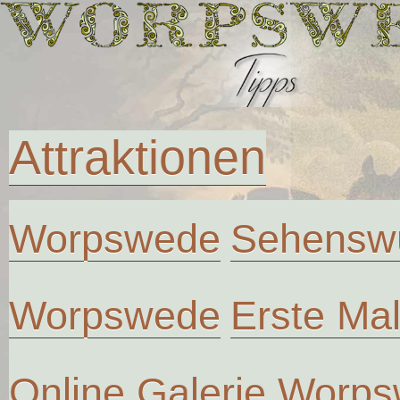
Attraktionen
Worpswede
Sehenswü
Worpswede
Erste Ma
Online Galerie Worp