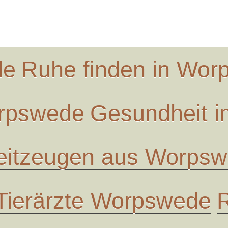
de
Ruhe finden in Wo
orpswede
Gesundheit 
eitzeugen aus Worps
Tierärzte Worpswede