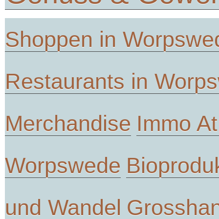
Shoppen in Worpswe
Restaurants in Worp
Merchandise
Immo At
Worpswede
Bioprodu
und Wandel
Grosshan