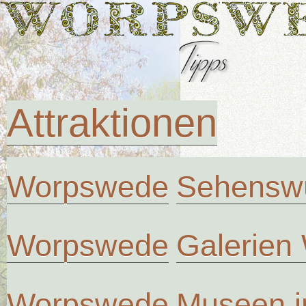
Attraktionen
Worpswede
Sehenswü
Worpswede
Galerien
Worpswede
Museen 