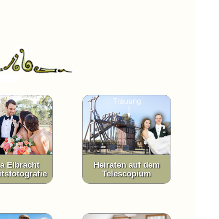
a Elbracht
Heiraten auf dem
tsfotografie
Telescopium