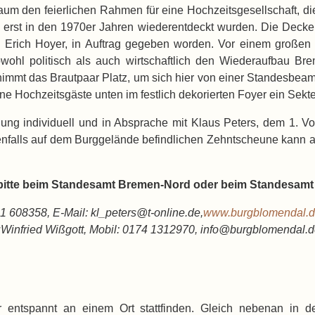
Raum den feierlichen Rahmen für eine Hochzeitsgesellschaft, d
erst in den 1970er Jahren wiederentdeckt wurden. Die Deck
Erich Hoyer, in Auftrag gegeben worden. Vor einem großen g
wohl politisch als auch wirtschaftlich den Wiederaufbau B
immt das Brautpaar Platz, um sich hier von einer Standesbeam
ne Hochzeitsgäste unten im festlich dekorierten Foyer ein Sek
uung individuell und in Absprache mit Klaus Peters, dem 1. V
benfalls auf dem Burggelände befindlichen Zehntscheune kann 
bitte beim Standesamt Bremen-Nord oder beim Standesamt
21 608358, E-Mail:
kl_peters@t-online.de
,
www.burgblomendal.
:
Winfried Wißgott, Mobil: 0174 1312970,
info@burgblomendal.d
 entspannt an einem Ort stattfinden. Gleich nebenan in d