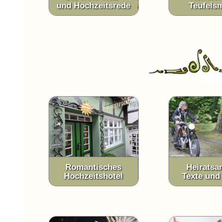
und Hochzeitsrede
Teufels
Romantisches
Heiratsa
Hochzeitshotel
Texte und