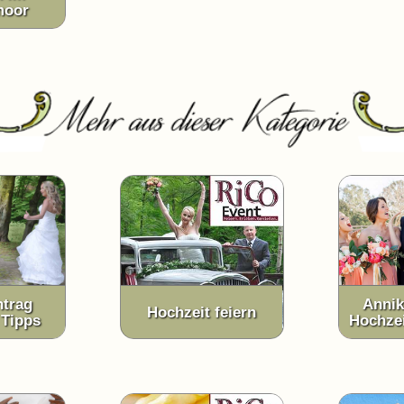
moor
ntrag
Annik
Hochzeit feiern
 Tipps
Hochzei