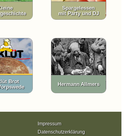
Kleine
Spargelessen
geschichte
mit Party und DJ
lüt Brot
Hermann Allmers
Worpswede
Impressum
Datenschutzerklärung