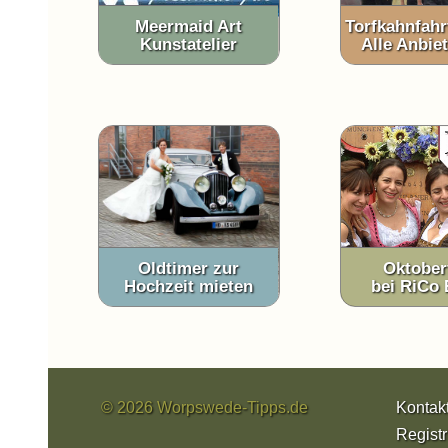
Meermaid Art
Torfkahnfahr
Kunstatelier
Alle Anbiet
Oldtimer zur
Oktober
Hochzeit mieten
bei RiCo 
© 2026 Worpswede-Tipps.de
Kontak
Registr