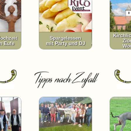
Kirchli
ochzeit
Spargelessen
Zio
n Eufe
mit Party und DJ
Wo