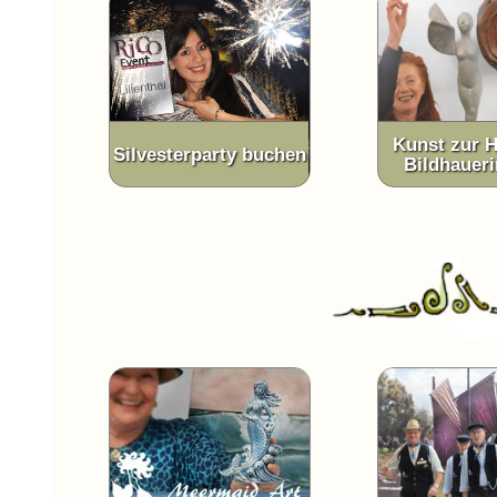
Kunst zur H
Silvesterparty buchen
Bildhaueri