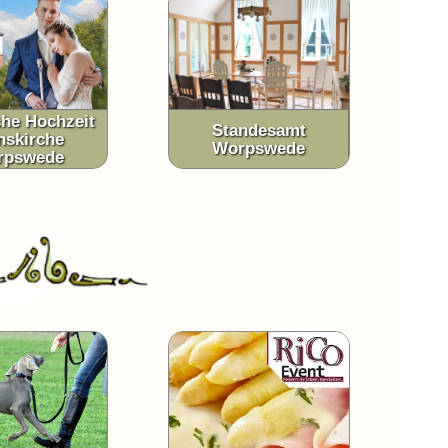
che Hochzeit
Standesamt
nskirche
Worpswede
rpswede