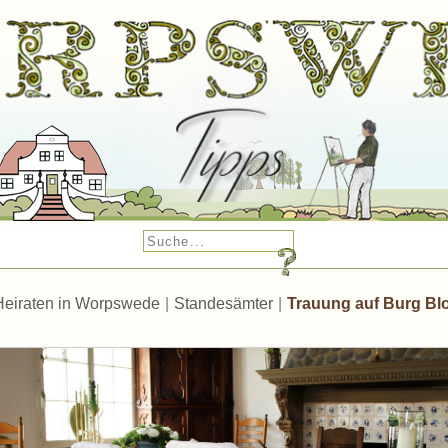
Heiraten in Worpswede
|
Standesämter
|
Trauung auf Burg Bl