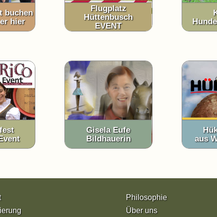
Flugplatz
t buchen
Hüttenbusch
er hier
Hunde
EVENT
fest
Gisela Eufe
Hük
Event
Bildhauerin
aus 
t
Philosophie
ierung
Über uns