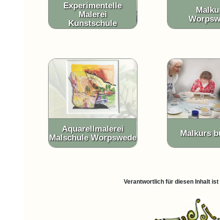
Experimentelle
Malku
Malerei
Worpsw
Kunstschule
Aquarellmalerei
Malkurs 
Malschule Worpswede
Verantwortlich für diesen Inhalt