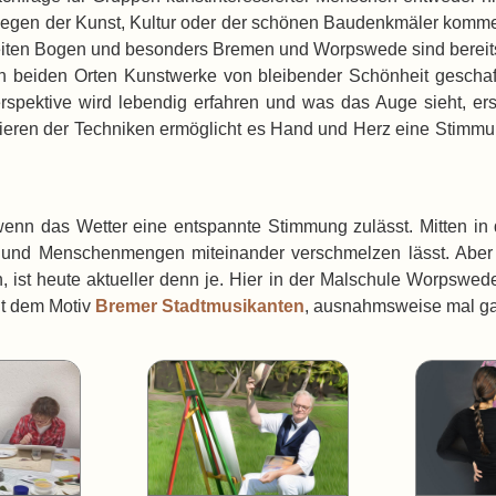
egen der Kunst, Kultur oder der schönen Baudenkmäler kommen, w
weiten Bogen und besonders Bremen und Worpswede sind bereits
n beiden Orten Kunstwerke von bleibender Schönheit geschaf
Perspektive wird lebendig erfahren und was das Auge sieht, ers
dieren der Techniken ermöglicht es Hand und Herz eine Stimmu
wenn das Wetter eine entspannte Stimmung zulässt. Mitten in
en und Menschenmengen miteinander verschmelzen lässt. Aber
 ist heute aktueller denn je. Hier in der Malschule Worpswed
it dem Motiv
Bremer Stadtmusikanten
, ausnahmsweise mal ga