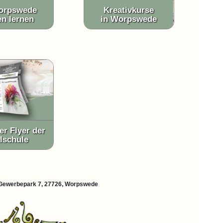
orpswede
Kreativkurse
en lernen
in Worpswede
er Flyer der
lschule
d Gewerbepark 7, 27726, Worpswede