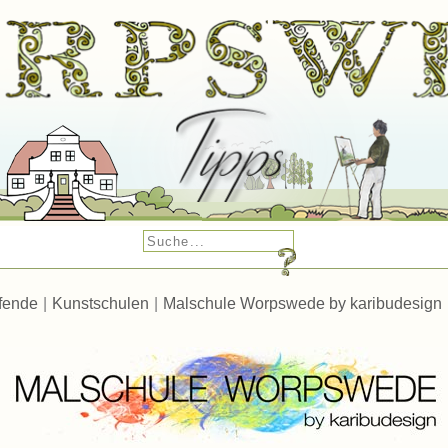
fende
|
Kunstschulen
|
Malschule Worpswede by karibudesign