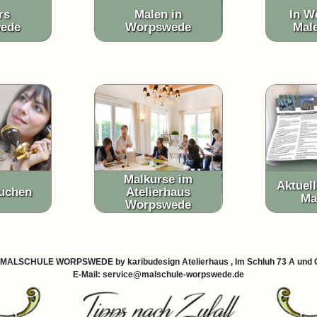
rs
Malen in
In W
ede
Worpswede
Mal
Malkurse im
Aktuell
buchen
Atelierhaus
Ma
Worpswede
 ist MALSCHULE WORPSWEDE by karibudesign Atelierhaus , Im Schluh 73 A un
E-Mail: service@malschule-worpswede.de