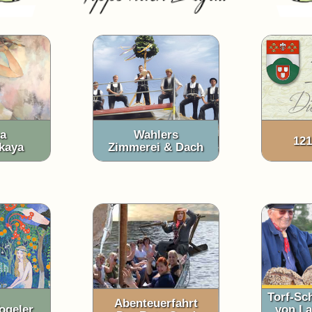
na
Wahlers
121
kaya
Zimmerei & Dach
Torf-Sc
Abenteuerfahrt
ogeler
von La