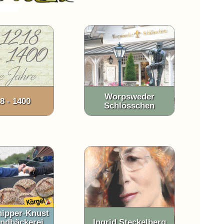
Worpsweder
8 - 1400
Schlösschen
hipper-Knust
ndbäckerei
Ingrid Steckelberg