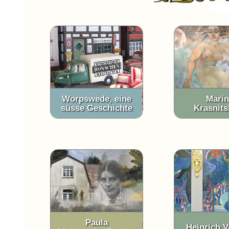
Worpswede, eine
Mari
süsse Geschichte
Krasnits
Paula
Heinrich V