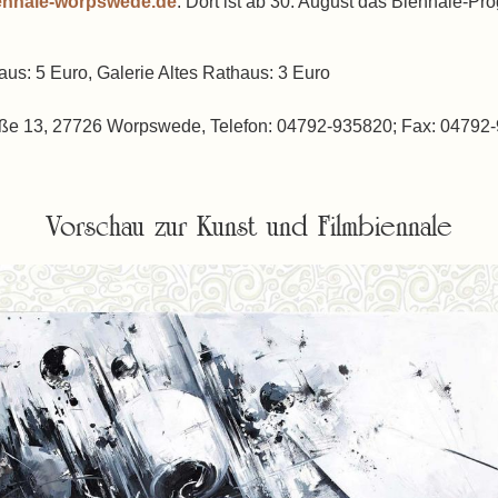
ennale-worpswede.de
. Dort ist ab 30. August das Biennale-Pr
s: 5 Euro, Galerie Altes Rathaus: 3 Euro
aße 13, 27726 Worpswede, Telefon: 04792-935820; Fax: 04792-
Vorschau zur Kunst und Filmbiennale