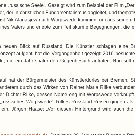
ne „russische Seele“. Gezeigt wird zum Beispiel der Film „Der
er, der in christlichen Fundamentalismus abgleitet, und themati
nalist Nik Afanasjew nach Worpswede kommen, um aus seinem 
ines Vaters und erlebte zum Teil skurrile Begegnungen, die
en neuen Blick auf Russland. Die Künstler schlagen eine B
 Konzept aufgeht, hat die Vergangenheit gezeigt: 2016 besuch
rt, die ein Jahr später den Gegenbesuch antraten. Nun soll
f hat der Bürgermeister des Künstlerdorfes bei Bremen, S
r anderem durch das Wirken von Rainer Maria Rilke verbunde
 Dichter Rilke, dessen Name eng mit Worpswede verknüpft is
„russisches Worpswede“. Rilkes Russland-Reisen gingen als 
r ein. Jürgen Haase: „Vor diesem Hintergrund wird auch di