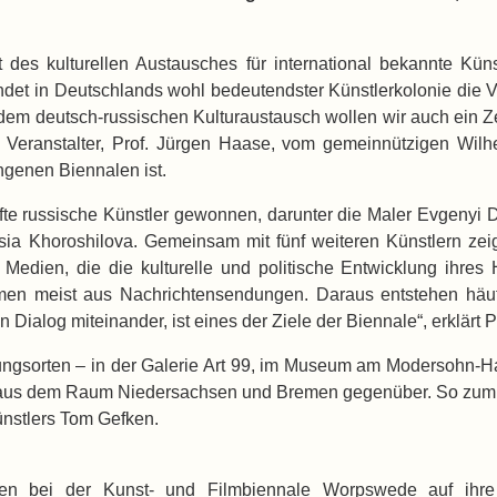
des kulturellen Austausches für international bekannte Kün
det in Deutschlands wohl bedeutendster Künstlerkolonie die
Mit dem deutsch-russischen Kulturaustausch wollen wir auch ei
Veranstalter, Prof. Jürgen Haase, vom gemeinnützigen Wilhel
genen Biennalen ist.
fte russische Künstler gewonnen, darunter die Maler Evgenyi
asia Khoroshilova. Gemeinsam mit fünf weiteren Künstlern z
ale Medien, die die kulturelle und politische Entwicklung ih
men meist aus Nachrichtensendungen. Daraus entstehen häufig
Dialog miteinander, ist eines der Ziele der Biennale“, erklärt 
lungsorten – in der Galerie Art 99, im Museum am Modersohn-Ha
us dem Raum Niedersachsen und Bremen gegenüber. So zum Bei
ünstlers Tom Gefken.
men bei der Kunst- und Filmbiennale Worpswede auf ihre