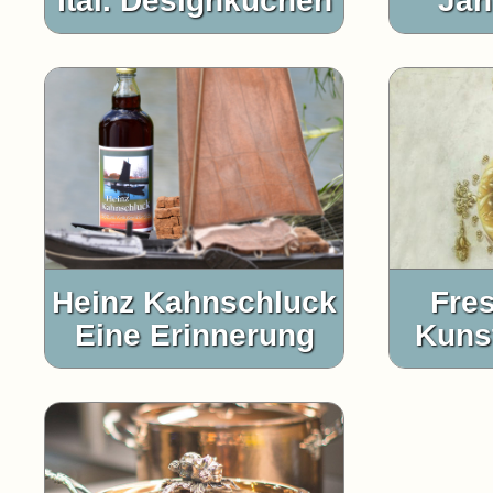
Ital. Designküchen
Jan
Heinz Kahnschluck
Fres
Eine Erinnerung
Kunst