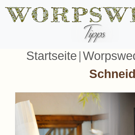
Startseite
|
Worpswed
Schnei