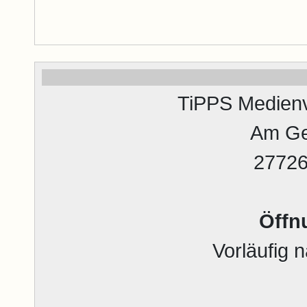
TiPPS Medienv
Am Ge
2772
Öffn
Vorläufig 