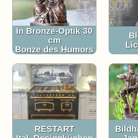
In Bronze-Optik 30
Bl
cm
Li
Bonze des Humors
RESTART
Bildh