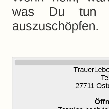
was Du tun k
auszuschöpfen.
TrauerLebe
Te
27711 Ost
Öff