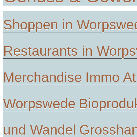
Shoppen in Worpswe
Restaurants in Worp
Merchandise
Immo At
Worpswede
Bioprodu
und Wandel
Grosshan