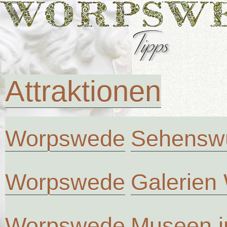
Attraktionen
Worpswede
Sehenswü
Worpswede
Galerien
Worpswede
Museen 