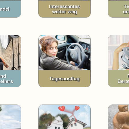
Interessantes
Ti
ndel
weiter weg
un
und
Tagesausflug
eliers
Bera