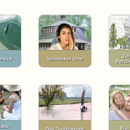
Zei
rvice
Versteckte Orte
Persö
ukte
Das Teufelsmoor
Für