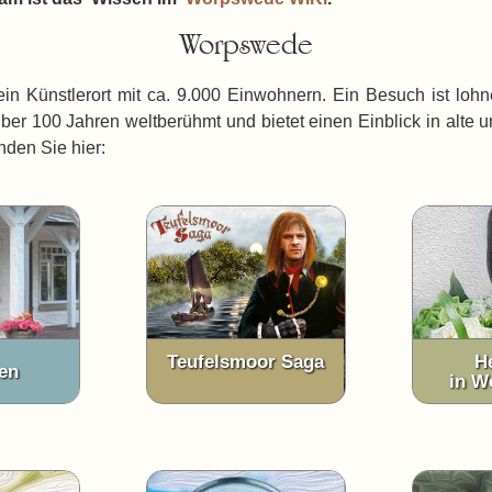
Worpswede
n Künstlerort mit ca. 9.000 Einwohnern. Ein Besuch ist loh
er 100 Jahren weltberühmt und bietet einen Einblick in alte u
nden Sie hier:
Teufelsmoor Saga
H
en
in W