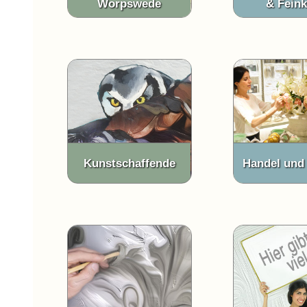
Worpswede
& Feink
Kunstschaffende
Handel und