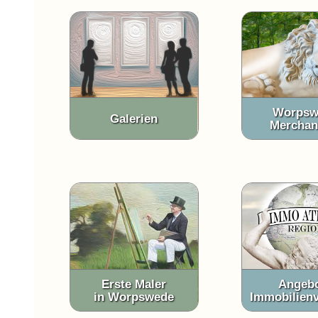
Worpsw
Galerien
Merchan
Erste Maler
Angeb
in Worpswede
Immobilienv