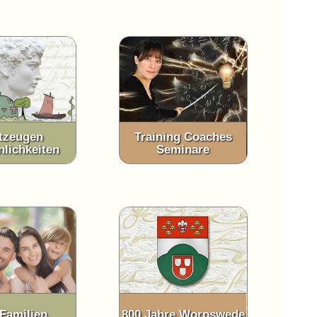
tzeugen
Training Coaches
nlichkeiten
Seminare
 Familien
800 Jahre Worpswede