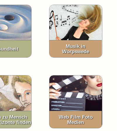
Musik in
undheit
Worpswede
 zu Mensch
Web Film Foto
izonte finden
Medien