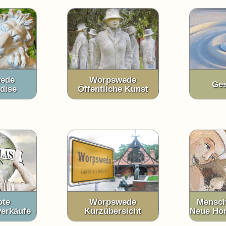
ede
Worpswede
Ges
dise
Öffentliche Kunst
ote
Worpswede
Mensch
erkäufe
Kurzübersicht
Neue Hor