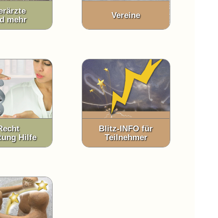
erärzte
Vereine
d mehr
Recht
Blitz-INFO für
tung Hilfe
Teilnehmer