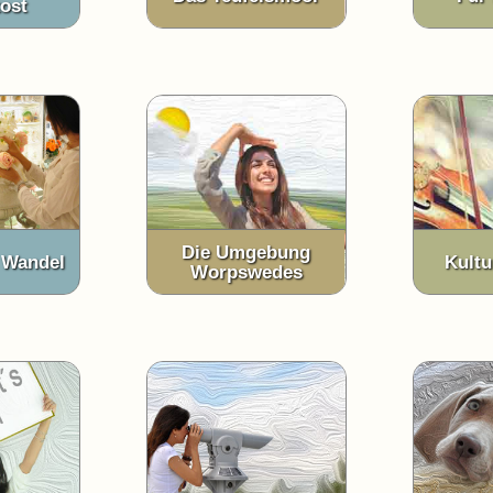
ost
Die Umgebung
 Wandel
Kultu
Worpswedes