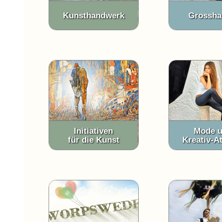
Kunsthandwerk
Grossha
Initiativen
Mode 
für die Kunst
Kreativ-At