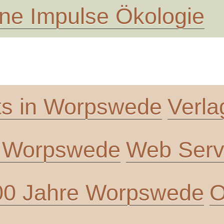
ne Impulse Ökologie
ts in Worpswede
Verla
n Worpswede
Web Servi
00 Jahre Worpswede
O