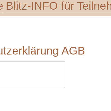
e
Blitz-INFO für Teiln
tzerklärung
AGB