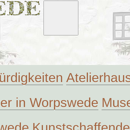
rdigkeiten
Atelierha
ler in Worpswede
Muse
swede
Kunstschaffende