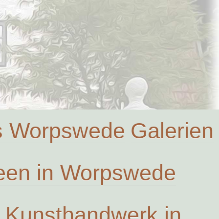
us Worpswede
Galerien
en in Worpswede
Kunsthandwerk in