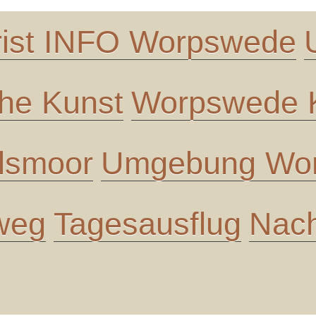
rist INFO Worpswede
che Kunst
Worpswede K
lsmoor
Umgebung Wor
 weg
Tagesausflug
Nach