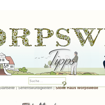
Startseite
|
Sehenswürdigkeiten
|
Stolte Haus Worpswede