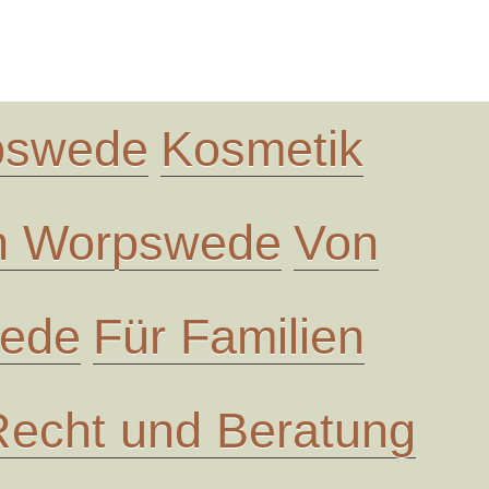
rpswede
Kosmetik
in Worpswede
Von
wede
Für Familien
Recht und Beratung