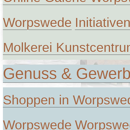
Worpswede
Initiative
Molkerei Kunstcentr
Genuss & Gewer
Shoppen in Worpswe
Worpswede
Worpswe