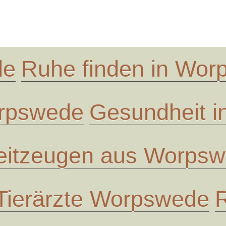
de
Ruhe finden in Wo
orpswede
Gesundheit 
eitzeugen aus Worps
Tierärzte Worpswede