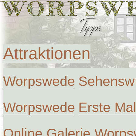
Attraktionen
Worpswede
Sehenswü
Worpswede
Erste Ma
Online Galerie Worp