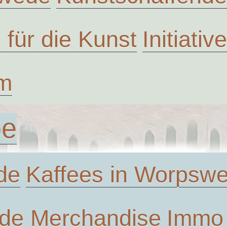
n für die Kunst
Initiati
um
be
de
Kaffees in Worpsw
de Merchandise
Immo 