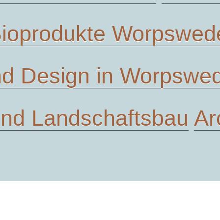
ioprodukte Worpswed
d Design in Worpswe
und Landschaftsbau
Ar