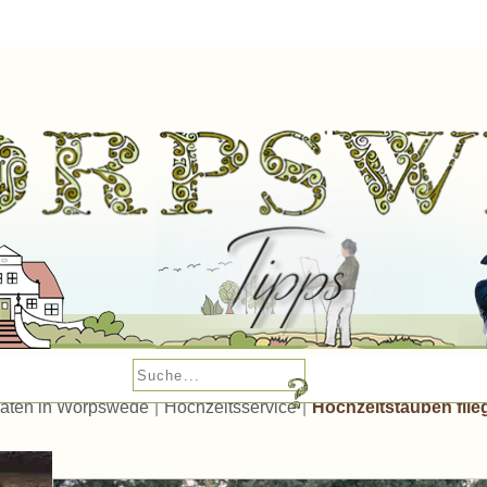
raten in Worpswede
|
Hochzeitsservice
|
Hochzeitstauben flie