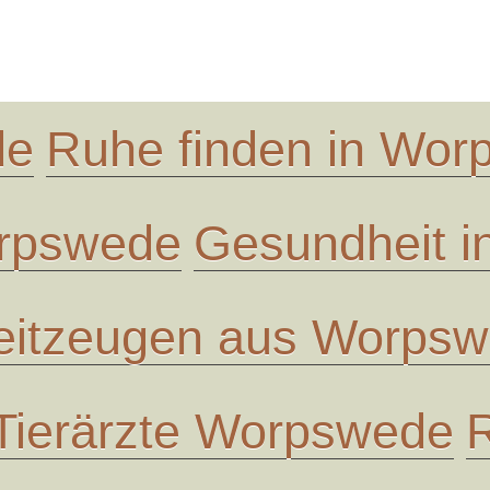
de
Ruhe finden in Wo
orpswede
Gesundheit 
eitzeugen aus Worps
Tierärzte Worpswede