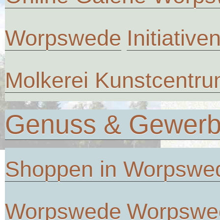
Worpswede
Initiative
Molkerei Kunstcentr
Genuss & Gewer
Shoppen in Worpswe
Worpswede
Worpswe