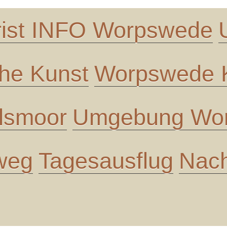
rist INFO Worpswede
che Kunst
Worpswede K
lsmoor
Umgebung Wor
 weg
Tagesausflug
Nach