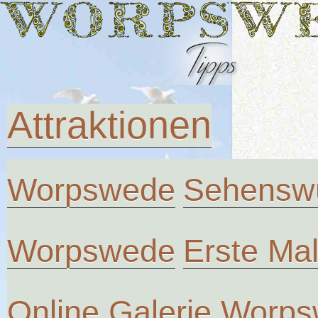
Attraktionen
Worpswede
Sehenswü
Worpswede
Erste Ma
Online Galerie Worp