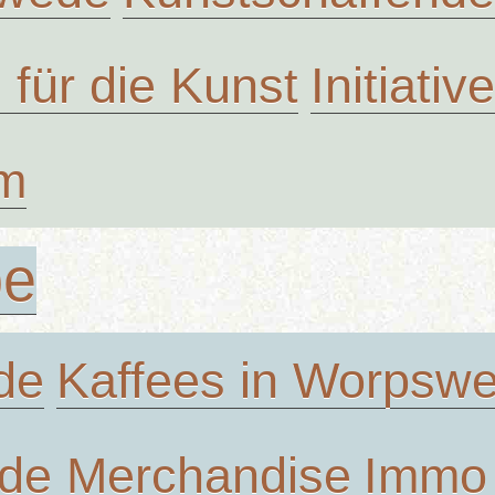
n für die Kunst
Initiati
um
be
de
Kaffees in Worpsw
de Merchandise
Immo 