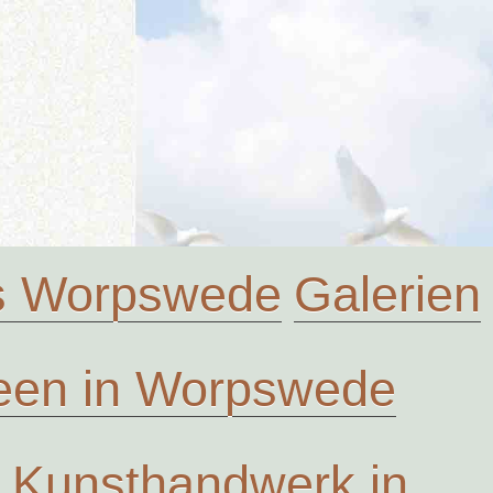
us Worpswede
Galerien
en in Worpswede
Kunsthandwerk in