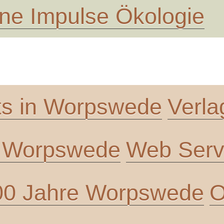
ne Impulse Ökologie
ts in Worpswede
Verla
n Worpswede
Web Servi
00 Jahre Worpswede
O