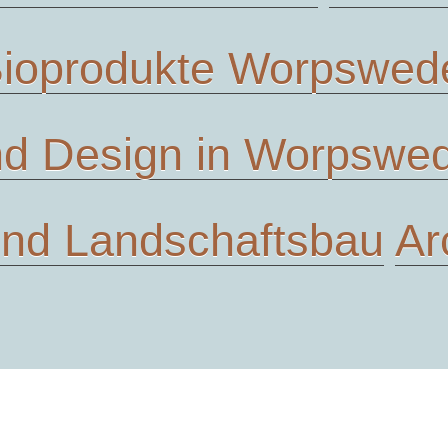
ioprodukte Worpswed
d Design in Worpswe
und Landschaftsbau
Ar