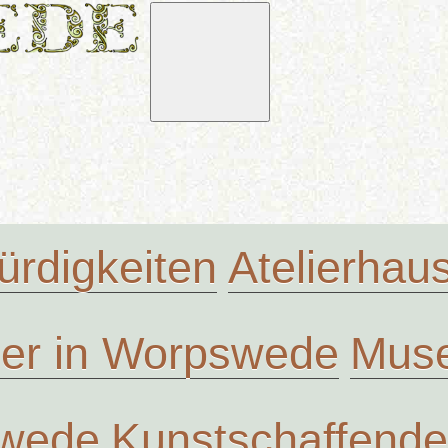
rdigkeiten
Atelierha
ler in Worpswede
Muse
swede
Kunstschaffende