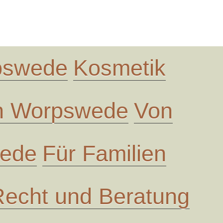
rpswede
Kosmetik
in Worpswede
Von
wede
Für Familien
Recht und Beratung