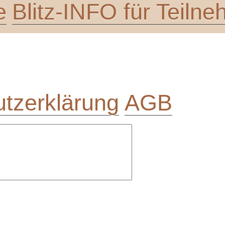
e
Blitz-INFO für Teiln
tzerklärung
AGB