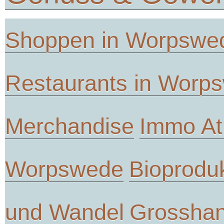
Shoppen in Worpswe
Restaurants in Worp
Merchandise
Immo At
Worpswede
Bioprodu
und Wandel
Grosshan