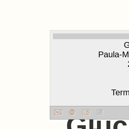
G
Paula-
Term
Glüc