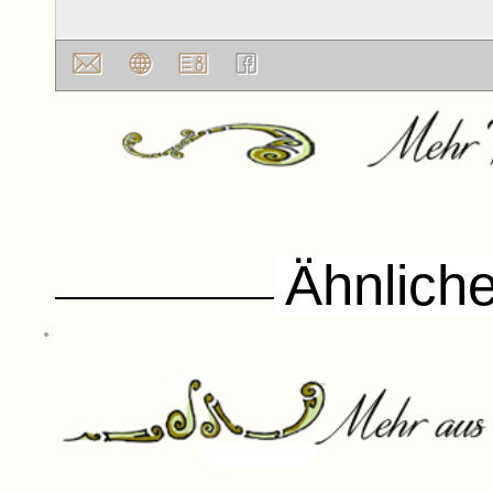
In Balance
Praxis
Ähnlich
Ulrike
Schmidt
Parfümerie
La Rose