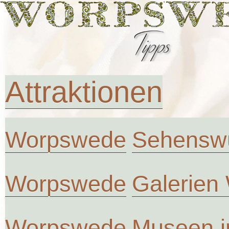
Attraktionen
Worpswede
Sehenswü
Worpswede
Galerien
Worpswede
Museen 