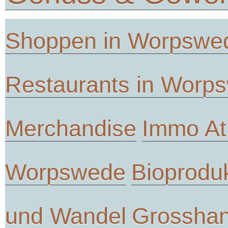
Shoppen in Worpswe
Restaurants in Worp
Merchandise
Immo At
Worpswede
Bioprodu
und Wandel
Grosshan