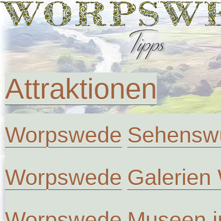
Attraktionen
Worpswede
Sehenswü
Worpswede
Galerien
Worpswede
Museen 