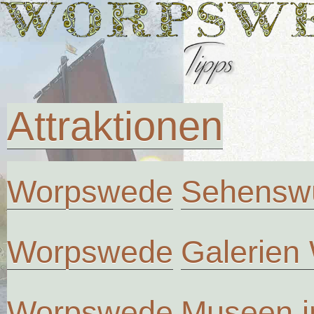
Attraktionen
Worpswede
Sehenswü
Worpswede
Galerien
Worpswede
Museen 