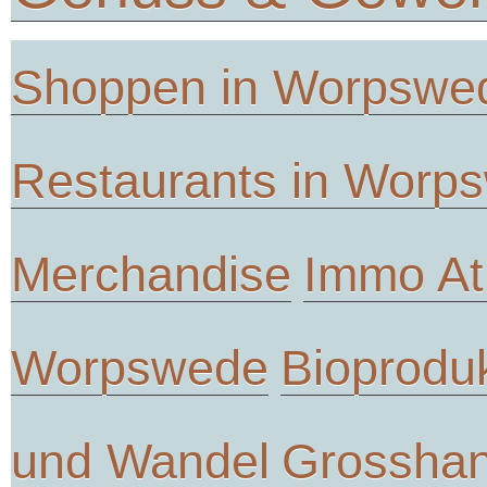
Shoppen in Worpswe
Restaurants in Worp
Merchandise
Immo At
Worpswede
Bioprodu
und Wandel
Grosshan