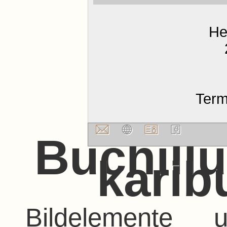
He
Term
Buchillu
karib
Bildelemente 