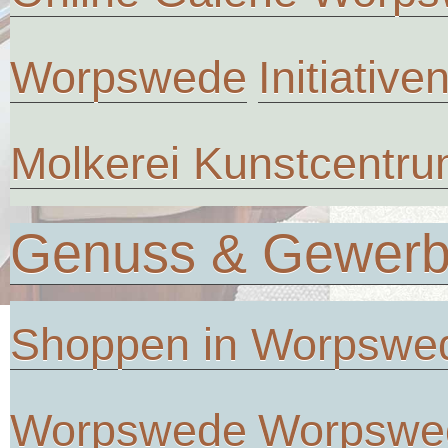
Worpswede
Initiative
Molkerei Kunstcentr
Genuss & Gewer
Shoppen in Worpswe
Worpswede
Worpswe