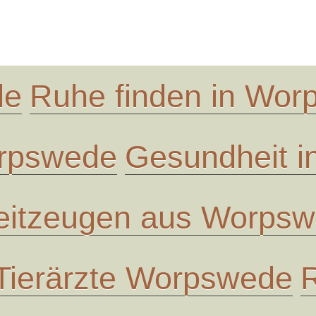
de
Ruhe finden in Wo
orpswede
Gesundheit 
eitzeugen aus Worps
Tierärzte Worpswede