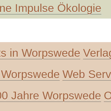
ne Impulse Ökologie
ts in Worpswede
Verla
n Worpswede
Web Servi
00 Jahre Worpswede
O