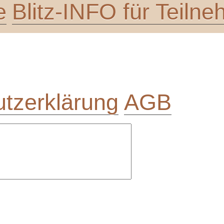
e
Blitz-INFO für Teiln
tzerklärung
AGB