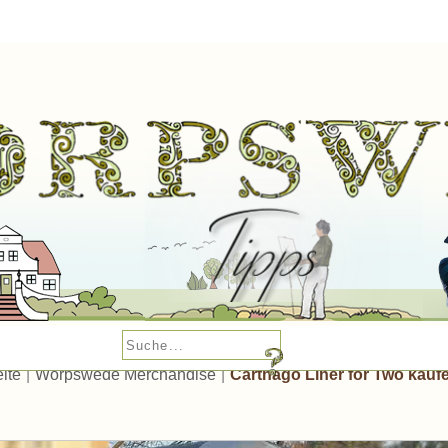
eite
|
Worpswede Merchandise
|
Carthago Liner for Two kauf