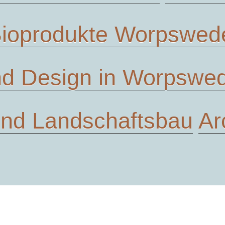
ioprodukte Worpswed
d Design in Worpswe
und Landschaftsbau
Ar