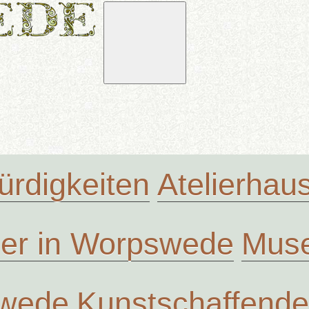
rdigkeiten
Atelierha
ler in Worpswede
Muse
swede
Kunstschaffende