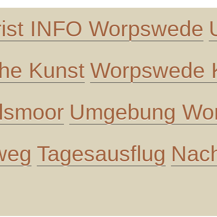
rist INFO Worpswede
che Kunst
Worpswede K
lsmoor
Umgebung Wor
 weg
Tagesausflug
Nach