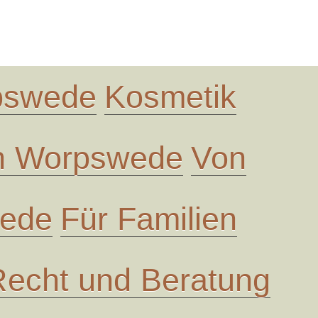
rpswede
Kosmetik
in Worpswede
Von
wede
Für Familien
Recht und Beratung