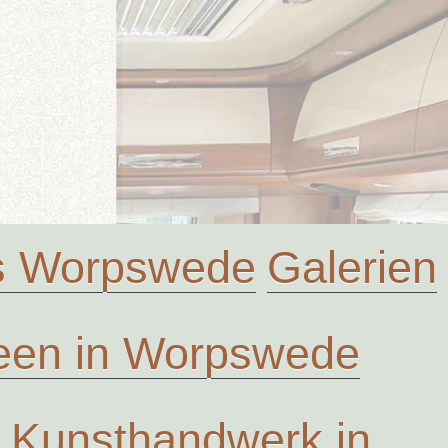
us Worpswede
Galerien
en in Worpswede
Kunsthandwerk in