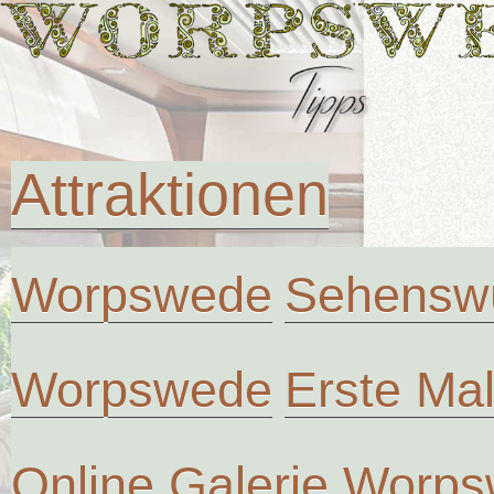
Attraktionen
Worpswede
Sehenswü
Worpswede
Erste Ma
Online Galerie Worp