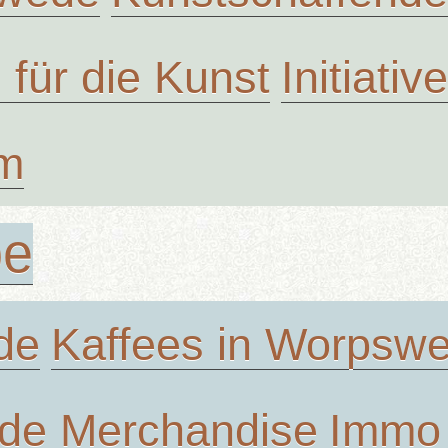
n für die Kunst
Initiati
um
be
de
Kaffees in Worpsw
de Merchandise
Immo 